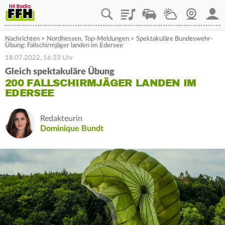
Playlist
Staupilot
Wetter
Webcam
Mein
Nachrichten
>
Nordhessen
,
Top-Meldungen
>
Spektakuläre Bundeswehr-
Übung: Fallschirmjäger landen im Edersee
18.07.2022, 16:33 Uhr
Gleich spektakuläre Übung
200 FALLSCHIRMJÄGER LANDEN IM
EDERSEE
Redakteurin
Dominique Bundt