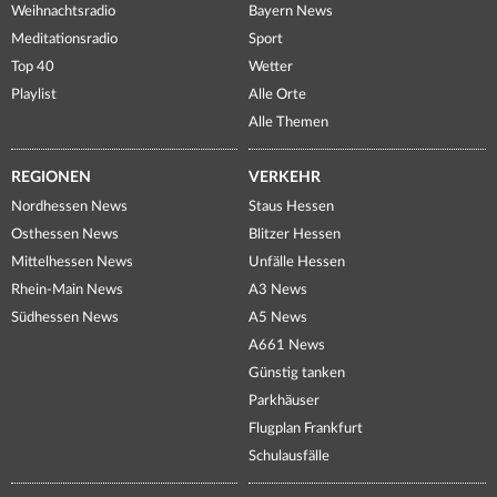
Weihnachtsradio
Bayern News
Meditationsradio
Sport
Top 40
Wetter
Playlist
Alle Orte
Alle Themen
REGIONEN
VERKEHR
Nordhessen News
Staus Hessen
Osthessen News
Blitzer Hessen
Mittelhessen News
Unfälle Hessen
Rhein-Main News
A3 News
Südhessen News
A5 News
A661 News
Günstig tanken
Parkhäuser
Flugplan Frankfurt
Schulausfälle