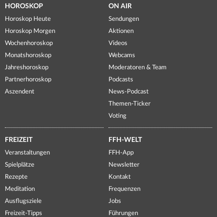
HOROSKOP
ON AIR
Horoskop Heute
Sendungen
Horoskop Morgen
Aktionen
Wochenhoroskop
Videos
Monatshoroskop
Webcams
Jahreshoroskop
Moderatoren & Team
Partnerhoroskop
Podcasts
Aszendent
News-Podcast
Themen-Ticker
Voting
FREIZEIT
FFH-WELT
Veranstaltungen
FFH-App
Spielplätze
Newsletter
Rezepte
Kontakt
Meditation
Frequenzen
Ausflugsziele
Jobs
Freizeit-Tipps
Führungen