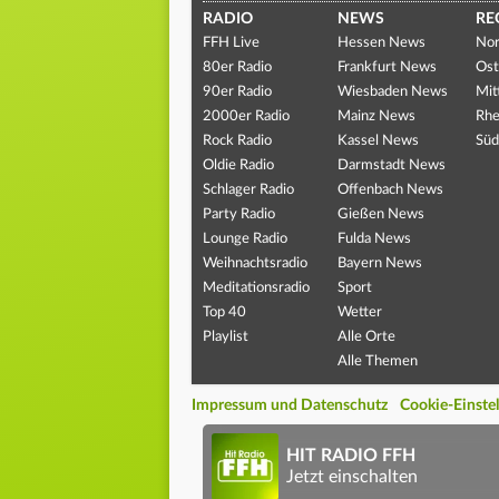
RADIO
NEWS
RE
FFH Live
Hessen News
Nor
80er Radio
Frankfurt News
Ost
90er Radio
Wiesbaden News
Mit
2000er Radio
Mainz News
Rhe
Rock Radio
Kassel News
Süd
Oldie Radio
Darmstadt News
Schlager Radio
Offenbach News
Party Radio
Gießen News
Lounge Radio
Fulda News
Weihnachtsradio
Bayern News
Meditationsradio
Sport
Top 40
Wetter
Playlist
Alle Orte
Alle Themen
Impressum und Datenschutz
Cookie-Einste
HIT RADIO FFH
Jetzt einschalten