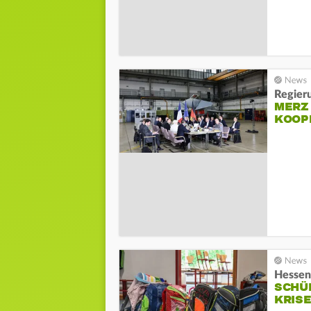
Regieru
MERZ
KOOP
Hessen
SCHÜ
KRIS