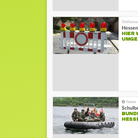
Hessen
HIER 
UMGE
Schulb
BUND
HESS