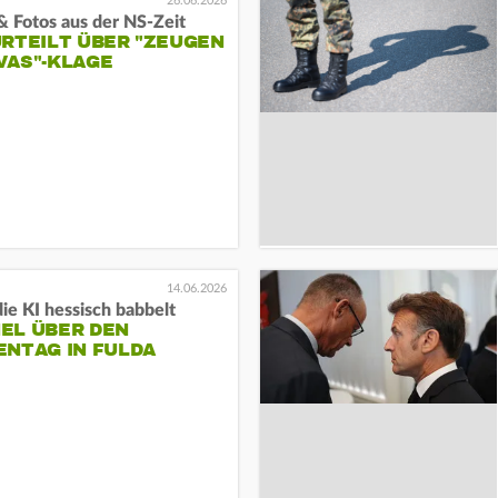
26.06.2026
& Fotos aus der NS-Zeit
URTEILT ÜBER "ZEUGEN
VAS"-KLAGE
14.06.2026
e KI hessisch babbelt
EL ÜBER DEN
ENTAG IN FULDA