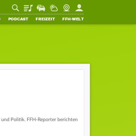
Playlist
Staupilot
Wetter
Webcam
Mein FFH
O
PODCAST
FREIZEIT
FFH-WELT
 und Politik. FFH-Reporter berichten