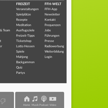
FREIZEIT
FFH-WELT
Veranstaltungen
FFH-App
Spielplätze
Newsletter
Rezepte
Kontakt
Meditation
Frequenzen
 & Team
Ausflugsziele
Jobs
Freizeit-Tipps
Führungen
t
Ticketshop
Presse
er
Lotto Hessen
Radiowerbung
Spiele
Weiterbildung
Mahjong
Login
Backgammon
Quiz
Partys
Home
Musik
Podcast
Video