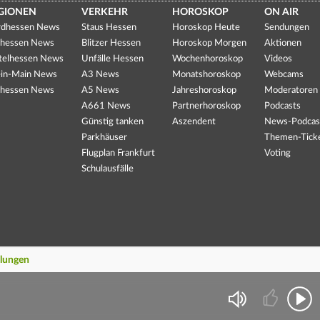
GIONEN
VERKEHR
HOROSKOP
ON AIR
dhessen News
Staus Hessen
Horoskop Heute
Sendungen
hessen News
Blitzer Hessen
Horoskop Morgen
Aktionen
telhessen News
Unfälle Hessen
Wochenhoroskop
Videos
in-Main News
A3 News
Monatshoroskop
Webcams
hessen News
A5 News
Jahreshoroskop
Moderatoren
A661 News
Partnerhoroskop
Podcasts
Günstig tanken
Aszendent
News-Podcas
Parkhäuser
Themen-Tick
Flugplan Frankfurt
Voting
Schulausfälle
llungen