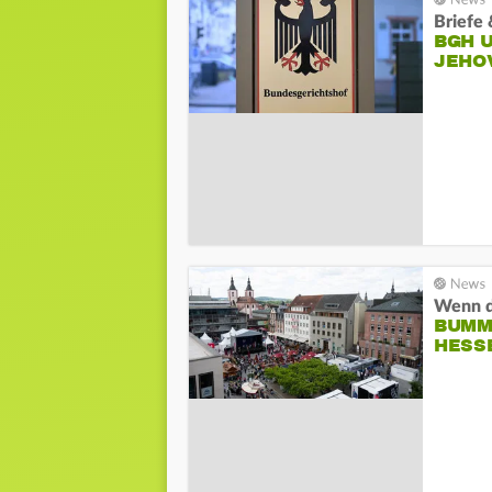
Briefe 
BGH 
JEHO
Wenn di
BUMM
HESS