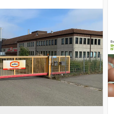
Be
S
IS