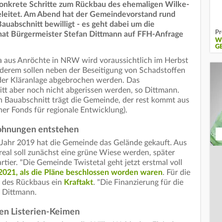
konkrete Schritte zum Rückbau des ehemaligen Wilke-
geleitet. Am Abend hat der Gemeindevorstand rund
auabschnitt bewilligt - es geht dabei um die
Pr
 hat Bürgermeister Stefan Dittmann auf FFH-Anfrage
W
G
ma aus Anröchte in NRW wird voraussichtlich im Herbst
nderem sollen neben der Beseitigung von Schadstoffen
e der Kläranlage abgebrochen werden. Das
tt aber noch nicht abgerissen werden, so Dittmann.
en Bauabschnitt trägt die Gemeinde, der rest kommt aus
er Fonds für regionale Entwicklung).
ohnungen entstehen
Jahr 2019 hat die Gemeinde das Gelände gekauft. Aus
al soll zunächst eine grüne Wiese werden, später
er. "Die Gemeinde Twistetal geht jetzt erstmal voll
021, als die Pläne beschlossen worden waren
. Für die
g des Rückbaus ein
Kraftakt
. "Die Finanzierung für die
o Dittmann.
en Listerien-Keimen