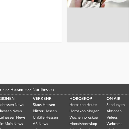
n
>>>
Hessen
>>>
Nordhessen
GIONEN
VERKEHR
HOROSKOP
ON AIR
dhessen News
Staus Hessen
Horoskop Heute
Sendungen
hessen News
Blitzer Hessen
Horoskop Morgen
Aktionen
telhessen News
Unfälle Hessen
Wochenhoroskop
Videos
in-Main News
A3 News
Monatshoroskop
Webcams