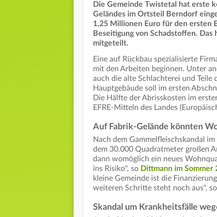
Die Gemeinde Twistetal hat erste 
Geländes im Ortsteil Berndorf ein
1,25 Millionen Euro für den ersten B
Beseitigung von Schadstoffen. Das
mitgeteilt.
Eine auf Rückbau spezialisierte Fir
mit den Arbeiten beginnen. Unter a
auch die alte Schlachterei und Teil
Hauptgebäude soll im ersten Abschni
Die Hälfte der Abrisskosten im erst
EFRE-Mitteln des Landes (Europäisch
Auf Fabrik-Gelände könnten W
Nach dem Gammelfleischskandal im 
dem 30.000 Quadratmeter großen Are
dann womöglich ein neues Wohnquarti
ins Risiko", so
Dittmann im Sommer 2
kleine Gemeinde ist die Finanzierun
weiteren Schritte steht noch aus", s
Skandal um Krankheitsfälle weg