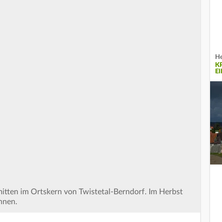
He
K
EI
itten im Ortskern von Twistetal-Berndorf. Im Herbst
innen.