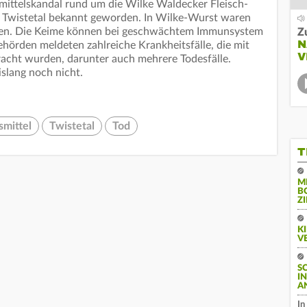
ittelskandal rund um die Wilke Waldecker Fleisch-
Twistetal bekannt geworden. In Wilke-Wurst waren
den. Die Keime können bei geschwächtem Immunsystem
Z
N
ehörden meldeten zahlreiche Krankheitsfälle, die mit
V
acht wurden, darunter auch mehrere Todesfälle.
bislang noch nicht.
mittel
Twistetal
Tod
T
M
B
Z
K
V
S
I
A
In