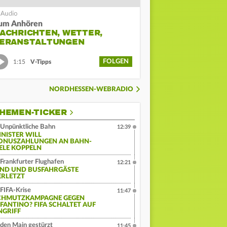
um Anhören
ACHRICHTEN, WETTER,
ERANSTALTUNGEN
FOLGEN
1:15
V-Tipps
NORDHESSEN-WEBRADIO
HEMEN-TICKER
Unpünktliche Bahn
12:39
INISTER WILL
ONUSZAHLUNGEN AN BAHN-
IELE KOPPELN
Frankfurter Flughafen
12:21
IND UND BUSFAHRGÄSTE
ERLETZT
FIFA-Krise
11:47
CHMUTZKAMPAGNE GEGEN
NFANTINO? FIFA SCHALTET AUF
NGRIFF
 den Main gestürzt
11:45