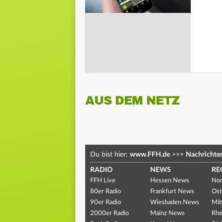
AUS DEM NETZ
Du bist hier:
www.FFH.de
>>>
Nachrichte
RADIO
NEWS
RE
FFH Live
Hessen News
Nor
80er Radio
Frankfurt News
Ost
90er Radio
Wiesbaden News
Mit
2000er Radio
Mainz News
Rhe