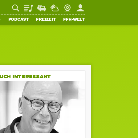
Playlist
Staupilot
Wetter
Webcam
Mein FFH
O
PODCAST
FREIZEIT
FFH-WELT
UCH INTERESSANT