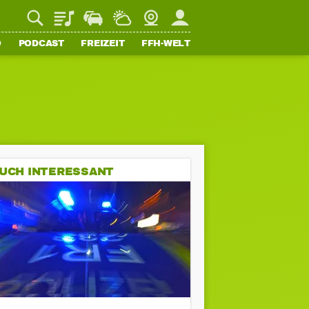
Playlist
Staupilot
Wetter
Webcam
Mein FFH
O
PODCAST
FREIZEIT
FFH-WELT
UCH INTERESSANT