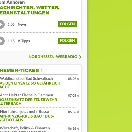
um Anhören
ACHRICHTEN, WETTER,
ERANSTALTUNGEN
FOLGEN
1:05
News
FOLGEN
1:15
V-Tipps
NORDHESSEN-WEBRADIO
HEMEN-TICKER
Waldbrand bei Bad Schwalbach
08:29
AS DEN EINSATZ SO GEFÄHRLICH
ACHT
Acht Hektar Fläche in Flammen
07:08
ROSSEINSATZ DER FEUERWEHR L
UTERBACH
Hier fahren jetzt mehr Busse
06:56
AIN-KINZIG-KREIS BAUT BUS-
NGEBOT AUS
Wirtschaft, Politik & Finanzen
06:36