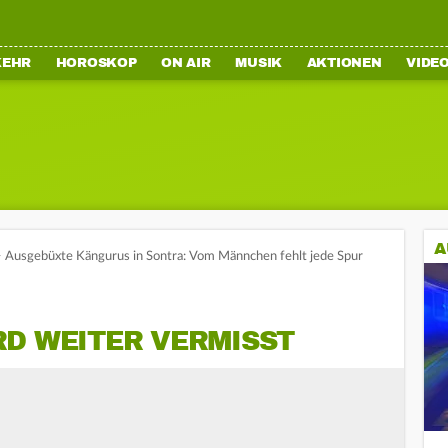
KEHR
HOROSKOP
ON AIR
MUSIK
AKTIONEN
VIDE
A
>
Ausgebüxte Kängurus in Sontra: Vom Männchen fehlt jede Spur
RD WEITER VERMISST