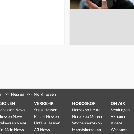
n
>>>
Hessen
>>>
Nordhessen
GIONEN
VERKEHR
HOROSKOP
ON AIR
dhessen News
Staus Hessen
Horoskop Heute
Sendungen
hessen News
Blitzer Hessen
Horoskop Morgen
Aktionen
telhessen News
Unfälle Hessen
Wochenhoroskop
Videos
in-Main News
A3 News
Monatshoroskop
Webcams