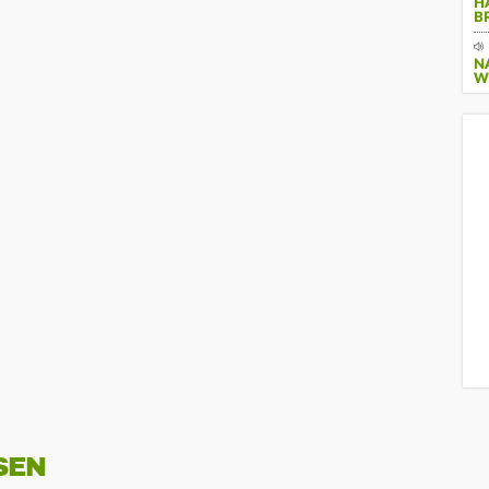
H
B
N
W
SEN