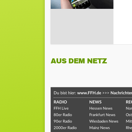
AUS DEM NETZ
Du bist hier:
www.FFH.de
>>>
Nachrichte
RADIO
NEWS
RE
FFH Live
Hessen News
Nor
80er Radio
Frankfurt News
Ost
90er Radio
Wiesbaden News
Mit
2000er Radio
Mainz News
Rhe