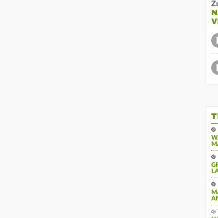
Z
N
V
T
W
M
G
A
M
A