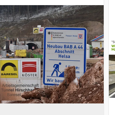
"S
W
M