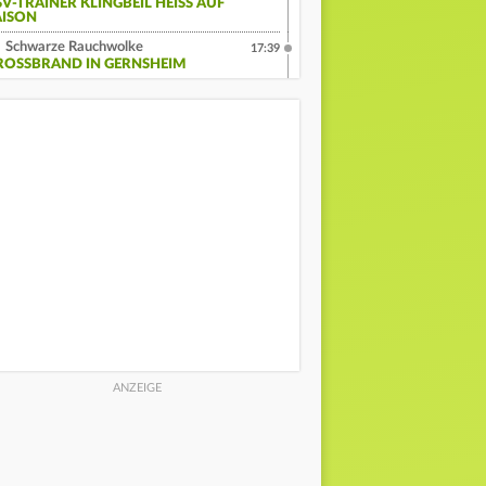
V-TRAINER KLINGBEIL HEISS AUF S
ISON
Schwarze Rauchwolke
17:39
ROSSBRAND IN GERNSHEIM