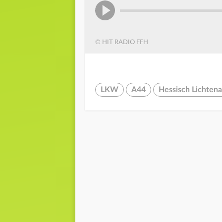
© HIT RADIO FFH
LKW
A44
Hessisch Lichten