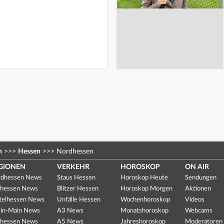
n
>>>
Hessen
>>>
Nordhessen
GIONEN
VERKEHR
HOROSKOP
ON AIR
dhessen News
Staus Hessen
Horoskop Heute
Sendungen
hessen News
Blitzer Hessen
Horoskop Morgen
Aktionen
telhessen News
Unfälle Hessen
Wochenhoroskop
Videos
in-Main News
A3 News
Monatshoroskop
Webcams
hessen News
A5 News
Jahreshoroskop
Moderatoren