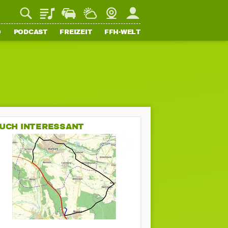
Playlist
Staupilot
Wetter
Webcam
Mein FFH
O
PODCAST
FREIZEIT
FFH-WELT
UCH INTERESSANT