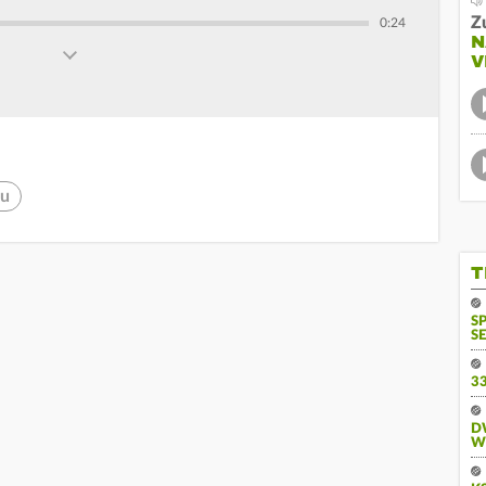
Z
0:24
N
V
au
T
S
SE
3
D
W