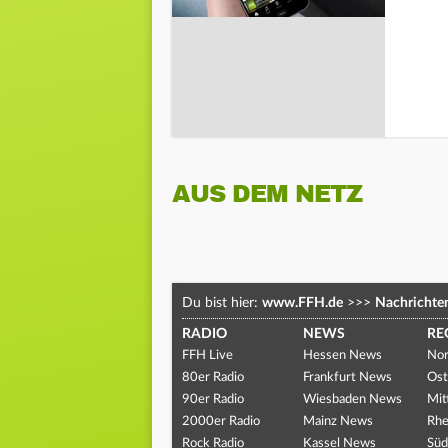
AUS DEM NETZ
Du bist hier:
www.FFH.de
>>>
Nachrichte
RADIO
NEWS
RE
FFH Live
Hessen News
Nor
80er Radio
Frankfurt News
Ost
90er Radio
Wiesbaden News
Mit
2000er Radio
Mainz News
Rhe
Rock Radio
Kassel News
Süd