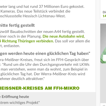
meter lang und hat rund 37 Millionen Euro gekostet.
 Kameras. Das neue Teilstück verbindet die
Di
nschlussstelle Hessisch Lichtenau-West.
1
tte fertig gestellt
zwölf Bauabschnitten der neuen A44 fertig gestellt.
einer noch in der Planung.
Die neue Autobahn wird,
 A4 Richtung Thüringen verbinden.
Das soll vor allem die
t, entlasten.
gen werden heute einen glücklichen Tag haben"
rra-Meißner-Kreises, freut sich im FFH-Gespräch über
agt: "Rund um die Uhr den Durchgangsverkehr mit LKWs
 man verstehen, wenn man da wohnt, zum Beispiel in
 glücklichen Tag hat. Der Werra-Meißner-Kreis wird
hmer deutlich attraktiver."
EISSNER-KREISES AM FFH-MIKRO
e Eröffnung heute
trem wichtiges Projekt"