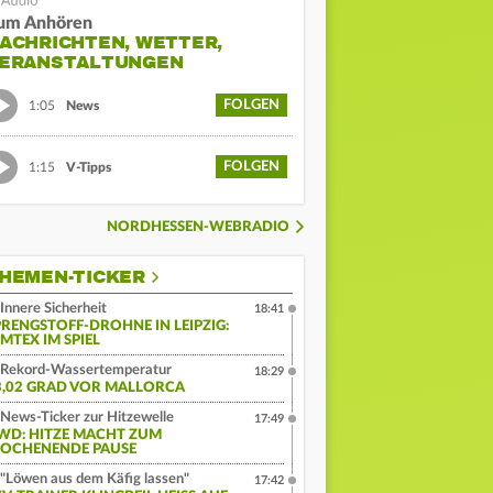
um Anhören
ACHRICHTEN, WETTER,
ERANSTALTUNGEN
FOLGEN
1:05
News
FOLGEN
1:15
V-Tipps
NORDHESSEN-WEBRADIO
HEMEN-TICKER
Innere Sicherheit
18:41
PRENGSTOFF-DROHNE IN LEIPZIG:
MTEX IM SPIEL
Rekord-Wassertemperatur
18:29
3,02 GRAD VOR MALLORCA
News-Ticker zur Hitzewelle
17:49
WD: HITZE MACHT ZUM
OCHENENDE PAUSE
"Löwen aus dem Käfig lassen"
17:42