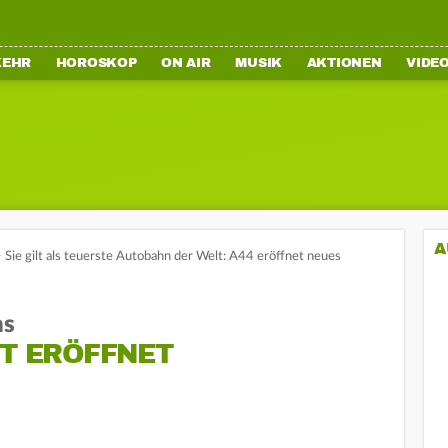
KEHR
HOROSKOP
ON AIR
MUSIK
AKTIONEN
VIDE
A
>
Sie gilt als teuerste Autobahn der Welt: A44 eröffnet neues
ns
ST ERÖFFNET