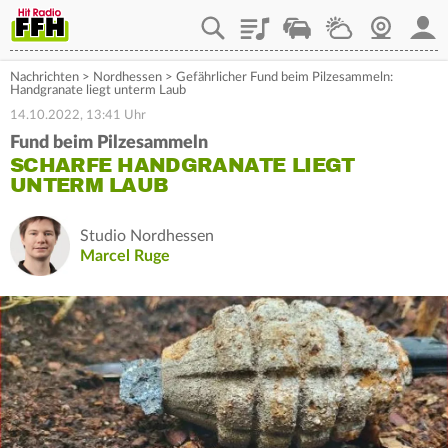
Playlist
Staupilot
Wetter
Webcam
Mein
Nachrichten
>
Nordhessen
>
Gefährlicher Fund beim Pilzesammeln:
Handgranate liegt unterm Laub
14.10.2022, 13:41 Uhr
Fund beim Pilzesammeln
SCHARFE HANDGRANATE LIEGT
UNTERM LAUB
Studio Nordhessen
Marcel Ruge