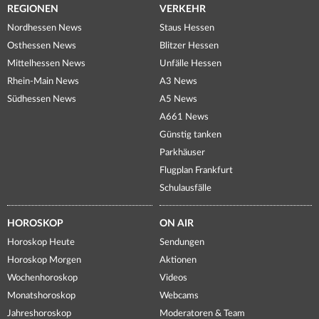
REGIONEN
VERKEHR
Nordhessen News
Staus Hessen
Osthessen News
Blitzer Hessen
Mittelhessen News
Unfälle Hessen
Rhein-Main News
A3 News
Südhessen News
A5 News
A661 News
Günstig tanken
Parkhäuser
Flugplan Frankfurt
Schulausfälle
HOROSKOP
ON AIR
Horoskop Heute
Sendungen
Horoskop Morgen
Aktionen
Wochenhoroskop
Videos
Monatshoroskop
Webcams
Jahreshoroskop
Moderatoren & Team