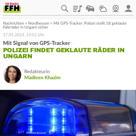
Playlist
Staupilot
Wetter
Webcam
Mein
Nachrichten
>
Nordhessen
>
Mit GPS-Tracker: Polizei stellt 18 geklaute
Fahrräder in Ungarn sicher
17.01.2023, 14:52 Uhr
Mit Signal von GPS-Tracker
POLIZEI FINDET GEKLAUTE RÄDER IN
UNGARN
Redakteurin
Madleen Khazim