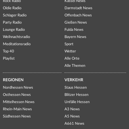
Rock Radio
Kassel News
Oldie Radio
Darmstadt News
Schlager Radio
Offenbach News
Party Radio
Gießen News
Lounge Radio
Fulda News
Weihnachtsradio
Bayern News
Meditationsradio
Sport
Top 40
Wetter
Playlist
Alle Orte
Alle Themen
REGIONEN
VERKEHR
Nordhessen News
Staus Hessen
Osthessen News
Blitzer Hessen
Mittelhessen News
Unfälle Hessen
Rhein-Main News
A3 News
Südhessen News
A5 News
A661 News