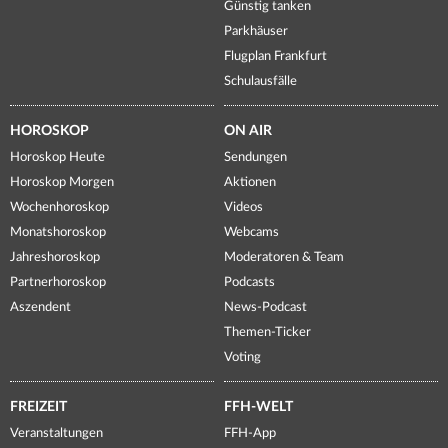
Günstig tanken
Parkhäuser
Flugplan Frankfurt
Schulausfälle
HOROSKOP
ON AIR
Horoskop Heute
Sendungen
Horoskop Morgen
Aktionen
Wochenhoroskop
Videos
Monatshoroskop
Webcams
Jahreshoroskop
Moderatoren & Team
Partnerhoroskop
Podcasts
Aszendent
News-Podcast
Themen-Ticker
Voting
FREIZEIT
FFH-WELT
Veranstaltungen
FFH-App