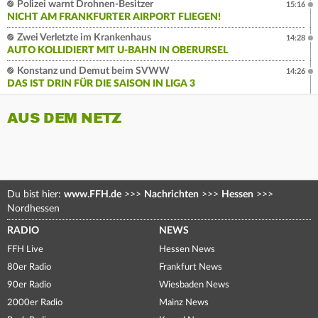
Polizei warnt Drohnen-Besitzer
15:16
NICHT AM FRANKFURTER AIRPORT FLIEGEN!
Zwei Verletzte im Krankenhaus
14:28
AUTO KOLLIDIERT MIT U-BAHN IN OBERURSEL
Konstanz und Demut beim SVWW
14:26
DAS IST DRIN FÜR DIE SAISON IN LIGA 3
AUS DEM NETZ
Du bist hier:
www.FFH.de
>>>
Nachrichten
>>>
Hessen
>>>
Nordhessen
RADIO
NEWS
FFH Live
Hessen News
80er Radio
Frankfurt News
90er Radio
Wiesbaden News
2000er Radio
Mainz News