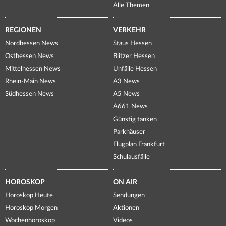
Alle Themen
REGIONEN
VERKEHR
Nordhessen News
Staus Hessen
Osthessen News
Blitzer Hessen
Mittelhessen News
Unfälle Hessen
Rhein-Main News
A3 News
Südhessen News
A5 News
A661 News
Günstig tanken
Parkhäuser
Flugplan Frankfurt
Schulausfälle
HOROSKOP
ON AIR
Horoskop Heute
Sendungen
Horoskop Morgen
Aktionen
Wochenhoroskop
Videos