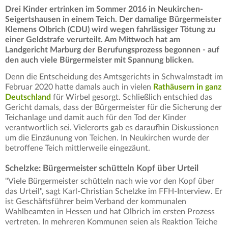
Drei Kinder ertrinken im Sommer 2016 in Neukirchen-
Seigertshausen in einem Teich. Der damalige Bürgermeister
Klemens Olbrich (CDU) wird wegen fahrlässiger Tötung zu
einer Geldstrafe verurteilt. Am Mittwoch hat am
Landgericht Marburg der Berufungsprozess begonnen - auf
den auch viele Bürgermeister mit Spannung blicken.
Denn die Entscheidung des Amtsgerichts in Schwalmstadt im
Februar 2020 hatte damals auch in vielen
Rathäusern in ganz
Deutschland
für Wirbel gesorgt. Schließlich entschied das
Gericht damals, dass der Bürgermeister für die Sicherung der
Teichanlage und damit auch für den Tod der Kinder
verantwortlich sei. Vielerorts gab es daraufhin Diskussionen
um die Einzäunung von Teichen. In Neukirchen wurde der
betroffene Teich mittlerweile eingezäunt.
Schelzke: Bürgermeister schütteln Kopf über Urteil
"Viele Bürgermeister schütteln nach wie vor den Kopf über
das Urteil", sagt Karl-Christian Schelzke im FFH-Interview. Er
ist Geschäftsführer beim Verband der kommunalen
Wahlbeamten in Hessen und hat Olbrich im ersten Prozess
vertreten. In mehreren Kommunen seien als Reaktion Teiche