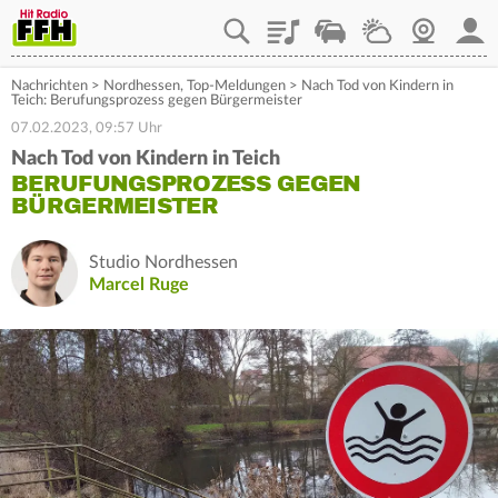
Playlist
Staupilot
Wetter
Webcam
Mein
Nachrichten
>
Nordhessen
,
Top-Meldungen
>
Nach Tod von Kindern in
Teich: Berufungsprozess gegen Bürgermeister
07.02.2023, 09:57 Uhr
Nach Tod von Kindern in Teich
BERUFUNGSPROZESS GEGEN
BÜRGERMEISTER
Studio Nordhessen
Marcel Ruge