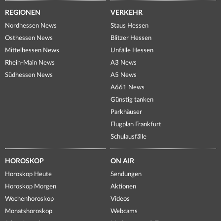
REGIONEN
VERKEHR
Nordhessen News
Staus Hessen
Osthessen News
Blitzer Hessen
Mittelhessen News
Unfälle Hessen
Rhein-Main News
A3 News
Südhessen News
A5 News
A661 News
Günstig tanken
Parkhäuser
Flugplan Frankfurt
Schulausfälle
HOROSKOP
ON AIR
Horoskop Heute
Sendungen
Horoskop Morgen
Aktionen
Wochenhoroskop
Videos
Monatshoroskop
Webcams