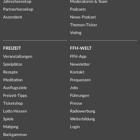
Jahreshoroskop
Moderatoren & Team
Partnerhoroskop
Podcasts
Aszendent
News-Podcast
Themen-Ticker
Voting
FREIZEIT
FFH-WELT
Veranstaltungen
FFH-App
Spielplätze
Newsletter
Rezepte
Kontakt
Meditation
Frequenzen
Ausflugsziele
Jobs
Freizeit-Tipps
Führungen
Ticketshop
Presse
Lotto Hessen
Radiowerbung
Spiele
Weiterbildung
Mahjong
Login
Backgammon