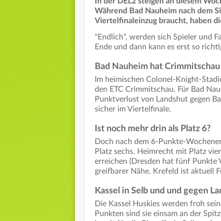
In der DEL2 steigen an diesem Woc
Während Bad Nauheim nach dem Sie
Viertelfinaleinzug braucht, haben d
"Endlich", werden sich Spieler und 
Ende und dann kann es erst so richti
Bad Nauheim hat Crimmitschau 
Im heimischen Colonel-Knight-Stad
den ETC Crimmitschau. Für Bad Nauhe
Punktverlust von Landshut gegen Ba
sicher im Viertelfinale.
Ist noch mehr drin als Platz 6?
Doch nach dem 6-Punkte-Wochenende 
Platz sechs. Heimrecht mit Platz vi
erreichen (Dresden hat fünf Punkte 
greifbarer Nähe. Krefeld ist aktuel
Kassel in Selb und und gegen L
Die Kassel Huskies werden froh sein,
Punkten sind sie einsam an der Spitz