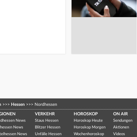
n
>>>
Hessen
>>>
Nordhessen
GIONEN
VERKEHR
HOROSKOP
ON AIR
dhessen News
Staus Hessen
Horoskop Heute
Sendungen
hessen News
Blitzer Hessen
Horoskop Morgen
Aktionen
telhessen News
Unfälle Hessen
Wochenhoroskop
Videos