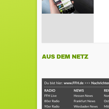
AUS DEM NETZ
Du bist hier:
www.FFH.de
>>>
Nachrichte
RADIO
NEWS
RE
FFH Live
Hessen News
Nor
80er Radio
Frankfurt News
Ost
90er Radio
Wiesbaden News
Mit