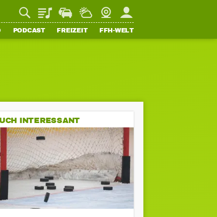
Playlist
Staupilot
Wetter
Webcam
Mein FFH
O
PODCAST
FREIZEIT
FFH-WELT
UCH INTERESSANT