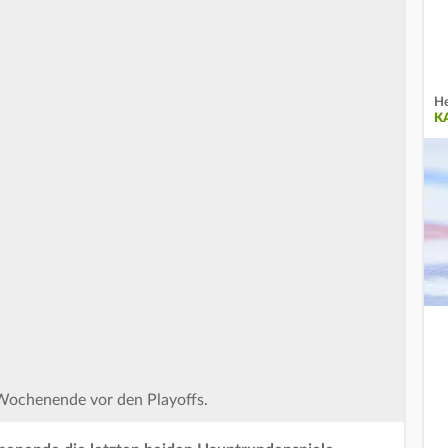
He
K
 Wochenende vor den Playoffs.