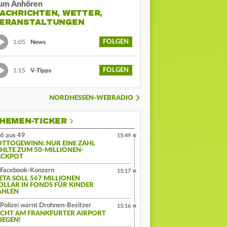
um Anhören
ACHRICHTEN, WETTER,
ERANSTALTUNGEN
FOLGEN
1:05
News
FOLGEN
1:15
V-Tipps
NORDHESSEN-WEBRADIO
HEMEN-TICKER
6 aus 49
15:49
OTTOGEWINN: NUR EINE ZAHL
EHLTE ZUM 50-MILLIONEN-
ACKPOT
Facebook-Konzern
15:17
ETA SOLL 567 MILLIONEN
OLLAR IN FONDS FÜR KINDER
AHLEN
Polizei warnt Drohnen-Besitzer
15:16
ICHT AM FRANKFURTER AIRPORT
IEGEN!