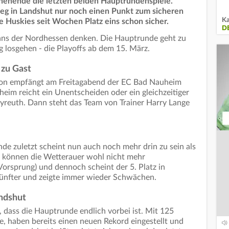
henende die letzten beiden Hauptrundenspiele.
g in Landshut nur noch einen Punkt zum sicheren
Ka
ie Huskies seit Wochen Platz eins schon sicher.
D
Fans der Nordhessen denken. Die Hauptrunde geht zu
g losgehen - die Playoffs ab dem 15. März.
zu Gast
ion empfängt am Freitagabend der EC Bad Nauheim
im reicht ein Unentscheiden oder ein gleichzeitiger
yreuth. Dann steht das Team von Trainer Harry Lange
zuletzt scheint nun auch noch mehr drin zu sein als
er können die Wetterauer wohl nicht mehr
Vorsprung) und dennoch scheint der 5. Platz in
l Fünfter und zeigte immer wieder Schwächen.
andshut
 dass die Hauptrunde endlich vorbei ist. Mit 125
e, haben bereits einen neuen Rekord eingestellt und