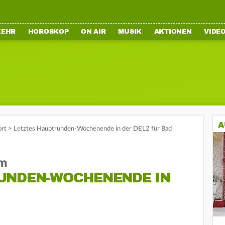
KEHR
HOROSKOP
ON AIR
MUSIK
AKTIONEN
VIDE
A
ort
>
Letztes Hauptrunden-Wochenende in der DEL2 für Bad
im
UNDEN-WOCHENENDE IN