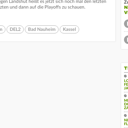
gegen Landshut heißt es jetzt sich noch mal den letzten
Z
N
etzten und dann auf die Playoffs zu schauen.
V
m
DEL2
Bad Nauheim
Kassel
T
L
F
J
M
D
Z
N
FL