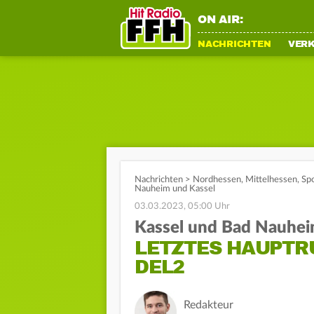
ON AIR:
NACHRICHTEN
VER
Nachrichten
>
Nordhessen
,
Mittelhessen
,
Sp
Nauheim und Kassel
03.03.2023, 05:00 Uhr
Kassel und Bad Nauhe
LETZTES HAUPTR
DEL2
Redakteur