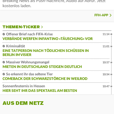
Breaking News als Push-Nachricht, Audio auf Abruf. Jetzt
kostenlos laden.
FFH-APP
THEMEN-TICKER
Offener Brief nach FIFA-Krise
11:14
VERBÄNDE WERFEN INFANTINO «TÄUSCHUNG» VOR
Kriminalität
11:01
EINE TATPERSON NACH TÖDLICHEN SCHÜSSEN IN
BERLIN IM VISIER
Massiver Wohnungsmangel
10:57
MIETEN IN DEUTSCHLAND STEIGEN DEUTLICH
So erkennt ihr das seltene Tier
10:54
COMEBACK DER SCHWARZSTÖRCHE IN WEILROD
Sonnenfinsternis in Hessen
10:47
HIER SEHT IHR DAS SPEKTAKEL AM BESTEN
AUS DEM NETZ