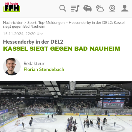
Playlist
Staupilot
Wetter
Webcam
Mein
Nachrichten
>
Sport
,
Top-Meldungen
>
Hessenderby in der DEL2: Kassel
siegt gegen Bad Nauheim
15.11.2024, 22:20 Uhr
Hessenderby in der DEL2
KASSEL SIEGT GEGEN BAD NAUHEIM
Redakteur
Florian Stendebach