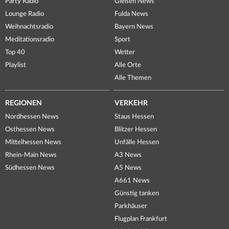
Party Radio
Gießen News
Lounge Radio
Fulda News
Weihnachtsradio
Bayern News
Meditationsradio
Sport
Top 40
Wetter
Playlist
Alle Orte
Alle Themen
REGIONEN
VERKEHR
Nordhessen News
Staus Hessen
Osthessen News
Blitzer Hessen
Mittelhessen News
Unfälle Hessen
Rhein-Main News
A3 News
Südhessen News
A5 News
A661 News
Günstig tanken
Parkhäuser
Flugplan Frankfurt