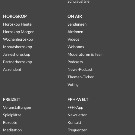
Schulausfälle
HOROSKOP
ON AIR
Horoskop Heute
Sendungen
Horoskop Morgen
Aktionen
Wochenhoroskop
Videos
Monatshoroskop
Webcams
Jahreshoroskop
Moderatoren & Team
Partnerhoroskop
Podcasts
Aszendent
News-Podcast
Themen-Ticker
Voting
FREIZEIT
FFH-WELT
Veranstaltungen
FFH-App
Spielplätze
Newsletter
Rezepte
Kontakt
Meditation
Frequenzen