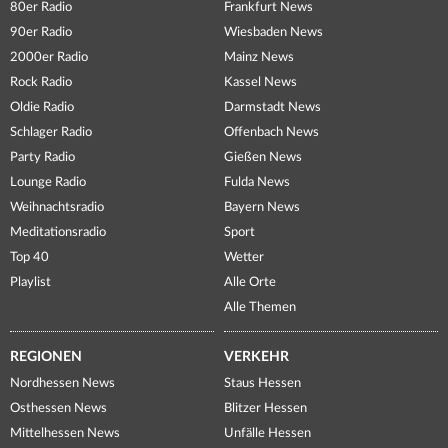
80er Radio
Frankfurt News
90er Radio
Wiesbaden News
2000er Radio
Mainz News
Rock Radio
Kassel News
Oldie Radio
Darmstadt News
Schlager Radio
Offenbach News
Party Radio
Gießen News
Lounge Radio
Fulda News
Weihnachtsradio
Bayern News
Meditationsradio
Sport
Top 40
Wetter
Playlist
Alle Orte
Alle Themen
REGIONEN
VERKEHR
Nordhessen News
Staus Hessen
Osthessen News
Blitzer Hessen
Mittelhessen News
Unfälle Hessen