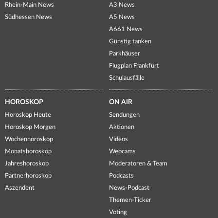
Rhein-Main News
A3 News
Südhessen News
A5 News
A661 News
Günstig tanken
Parkhäuser
Flugplan Frankfurt
Schulausfälle
HOROSKOP
ON AIR
Horoskop Heute
Sendungen
Horoskop Morgen
Aktionen
Wochenhoroskop
Videos
Monatshoroskop
Webcams
Jahreshoroskop
Moderatoren & Team
Partnerhoroskop
Podcasts
Aszendent
News-Podcast
Themen-Ticker
Voting