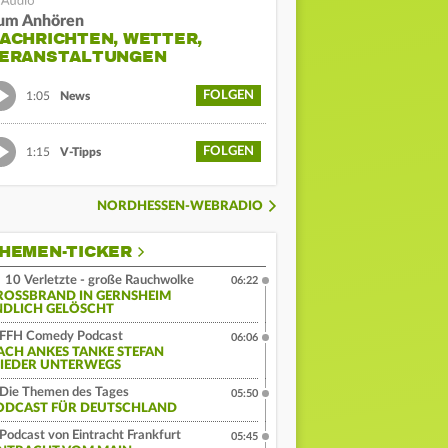
um Anhören
ACHRICHTEN, WETTER,
ERANSTALTUNGEN
FOLGEN
1:05
News
FOLGEN
1:15
V-Tipps
NORDHESSEN-WEBRADIO
HEMEN-TICKER
10 Verletzte - große Rauchwolke
06:22
ROSSBRAND IN GERNSHEIM E
DLICH GELÖSCHT
FFH Comedy Podcast
06:06
ACH ANKES TANKE STEFAN
IEDER UNTERWEGS
Die Themen des Tages
05:50
ODCAST FÜR DEUTSCHLAND
Podcast von Eintracht Frankfurt
05:45