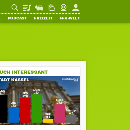
Playlist
Staupilot
Wetter
Webcam
Mein FFH
O
PODCAST
FREIZEIT
FFH-WELT
UCH INTERESSANT