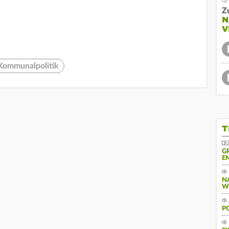
Z
N
V
Kommunalpolitik
T
G
N
N
W
P