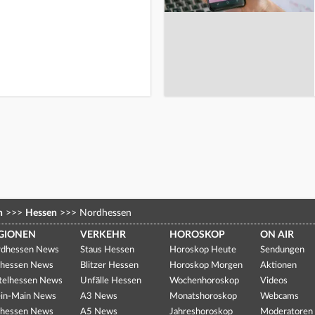
n
>>>
Hessen
>>>
Nordhessen
GIONEN
VERKEHR
HOROSKOP
ON AIR
dhessen News
Staus Hessen
Horoskop Heute
Sendungen
hessen News
Blitzer Hessen
Horoskop Morgen
Aktionen
telhessen News
Unfälle Hessen
Wochenhoroskop
Videos
in-Main News
A3 News
Monatshoroskop
Webcams
hessen News
A5 News
Jahreshoroskop
Moderatoren