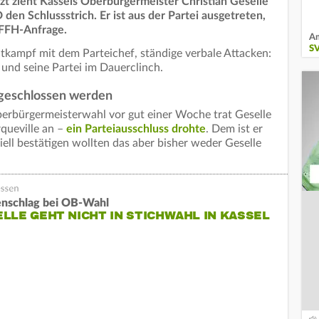
zt zieht Kassels Oberbürgermeister Christian Geselle
den Schlussstrich. Er ist aus der Partei ausgetreten,
f FFH-Anfrage.
Am
S
htkampf mit dem Parteichef, ständige verbale Attacken:
 und seine Partei im Dauerclinch.
usgeschlossen werden
berbürgermeisterwahl vor gut einer Woche trat Geselle
queville an –
ein Parteiausschluss drohte
. Dem ist er
ell bestätigen wollten das aber bisher weder Geselle
nschlag bei OB-Wahl
LLE GEHT NICHT IN STICHWAHL IN KASSEL