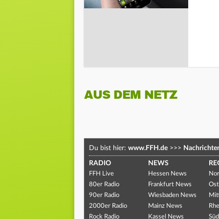
AUS DEM NETZ
Du bist hier:
www.FFH.de
>>>
Nachrichte
RADIO
NEWS
RE
FFH Live
Hessen News
Nor
80er Radio
Frankfurt News
Ost
90er Radio
Wiesbaden News
Mit
2000er Radio
Mainz News
Rhe
Rock Radio
Kassel News
Süd