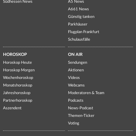
Südhessen News
A5 News
A661 News
Günstig tanken
Parkhäuser
Flugplan Frankfurt
Schulausfälle
HOROSKOP
ON AIR
Horoskop Heute
Sendungen
Horoskop Morgen
Aktionen
Wochenhoroskop
Videos
Monatshoroskop
Webcams
Jahreshoroskop
Moderatoren & Team
Partnerhoroskop
Podcasts
Aszendent
News-Podcast
Themen-Ticker
Voting