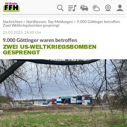
Playlist
Staupilot
Wetter
Webcam
Mein
Nachrichten
>
Nordhessen
,
Top-Meldungen
>
9.000 Göttinger betroffen:
Zwei Weltkriegsbomben gesprengt
25.03.2023, 18:40 Uhr
9.000 Göttinger waren betroffen
ZWEI US-WELTKRIEGSBOMBEN
GESPRENGT