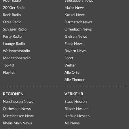
90er Radio
Wiesbaden News
2000er Radio
Mainz News
Rock Radio
Kassel News
Oldie Radio
Darmstadt News
Schlager Radio
Offenbach News
Party Radio
Gießen News
Lounge Radio
Fulda News
Weihnachtsradio
Bayern News
Meditationsradio
Sport
Top 40
Wetter
Playlist
Alle Orte
Alle Themen
REGIONEN
VERKEHR
Nordhessen News
Staus Hessen
Osthessen News
Blitzer Hessen
Mittelhessen News
Unfälle Hessen
Rhein-Main News
A3 News