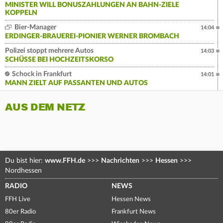
MINISTER WILL BONUSZAHLUNGEN AN BAHN-ZIELE
KOPPELN
Bier-Manager
14:04
ERDINGER-BRAUEREI-PIONIER WERNER BROMBACH
Polizei stoppt mehrere Autos
14:03
SCHÜSSE BEI HOCHZEITSKORSO
Schock in Frankfurt
14:01
MANN ZIELT AUF PASSANTEN UND AUTOS
AUS DEM NETZ
Du bist hier:
www.FFH.de
>>>
Nachrichten
>>>
Hessen
>>>
Nordhessen
RADIO
NEWS
FFH Live
Hessen News
80er Radio
Frankfurt News