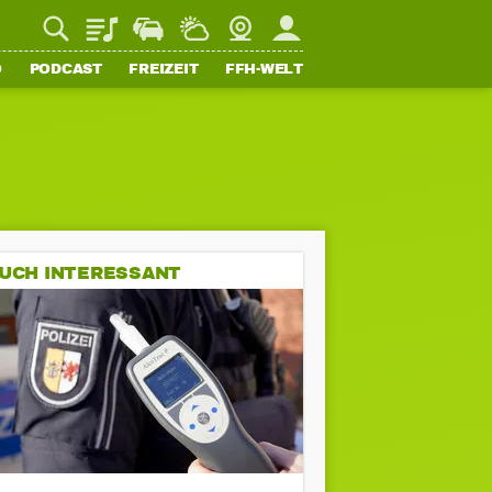
Playlist
Staupilot
Wetter
Webcam
Mein FFH
O
PODCAST
FREIZEIT
FFH-WELT
UCH INTERESSANT