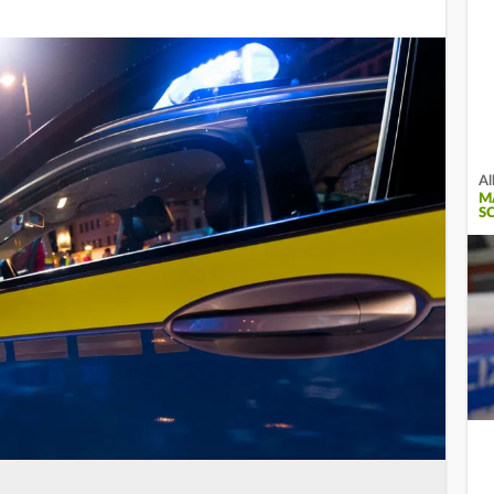
Al
M
S