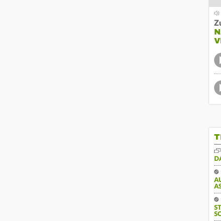
Z
N
V
T
D
A
S
S
S