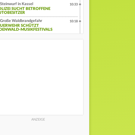
Steinwurf in Kassel
10:33
OLIZEI SUCHT BETROFFENE
UTOBESITZER
Große Waldbrandgefahr
10:18
EUERWEHR SCHÜTZT
DENWALD-MUSIKFESTIVALS