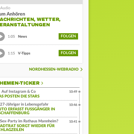
um Anhören
ACHRICHTEN, WETTER,
ERANSTALTUNGEN
FOLGEN
1:05
News
FOLGEN
1:15
V-Tipps
NORDHESSEN-WEBRADIO
HEMEN-TICKER
Auf Instagram & Co
10:49
AS POSTEN DIE STARS
27-Jähriger in Lebensgefahr
10:46
UTO ERFASST FUSSGÄNGER IN A
CHAFFENBURG
Sex-Party im Rathaus Mannheim?
10:41
TADTRAT SORGT WIEDER FÜR
CHLAGZEILEN