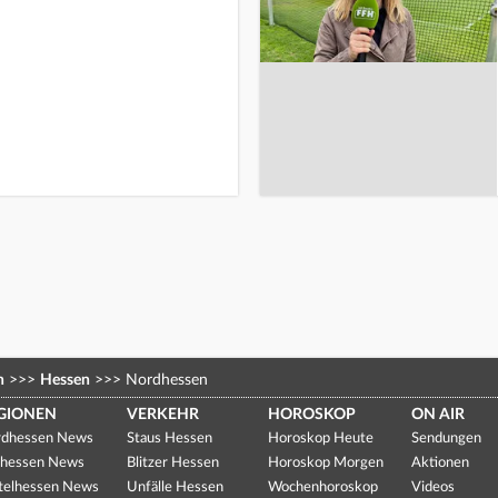
n
>>>
Hessen
>>>
Nordhessen
GIONEN
VERKEHR
HOROSKOP
ON AIR
dhessen News
Staus Hessen
Horoskop Heute
Sendungen
hessen News
Blitzer Hessen
Horoskop Morgen
Aktionen
telhessen News
Unfälle Hessen
Wochenhoroskop
Videos