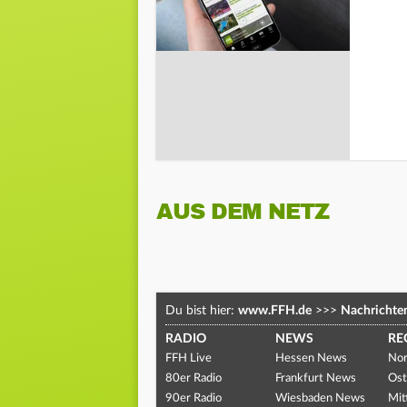
AUS DEM NETZ
Du bist hier:
www.FFH.de
>>>
Nachrichte
RADIO
NEWS
RE
FFH Live
Hessen News
Nor
80er Radio
Frankfurt News
Ost
90er Radio
Wiesbaden News
Mit