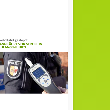
koholfahrt gestoppt
ANN FÄHRT VOR STREIFE IN
CHLANGENLINIEN