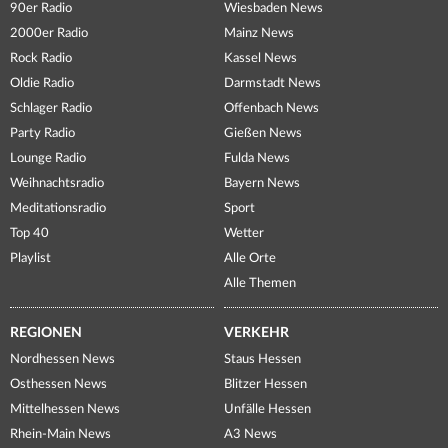
90er Radio
Wiesbaden News
2000er Radio
Mainz News
Rock Radio
Kassel News
Oldie Radio
Darmstadt News
Schlager Radio
Offenbach News
Party Radio
Gießen News
Lounge Radio
Fulda News
Weihnachtsradio
Bayern News
Meditationsradio
Sport
Top 40
Wetter
Playlist
Alle Orte
Alle Themen
REGIONEN
VERKEHR
Nordhessen News
Staus Hessen
Osthessen News
Blitzer Hessen
Mittelhessen News
Unfälle Hessen
Rhein-Main News
A3 News