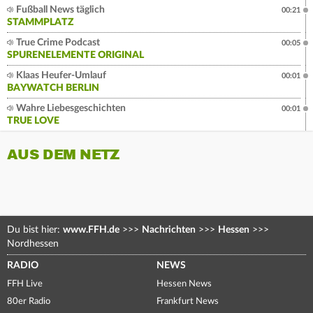
Fußball News täglich
00:21
STAMMPLATZ
True Crime Podcast
00:05
SPURENELEMENTE ORIGINAL
Klaas Heufer-Umlauf
00:01
BAYWATCH BERLIN
Wahre Liebesgeschichten
00:01
TRUE LOVE
AUS DEM NETZ
Du bist hier:
www.FFH.de
>>>
Nachrichten
>>>
Hessen
>>>
Nordhessen
RADIO
NEWS
FFH Live
Hessen News
80er Radio
Frankfurt News