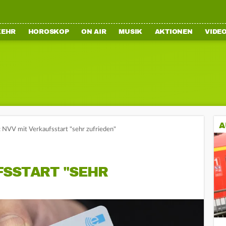
KEHR
HOROSKOP
ON AIR
MUSIK
AKTIONEN
VIDE
A
 NVV mit Verkaufsstart "sehr zufrieden"
FSSTART "SEHR