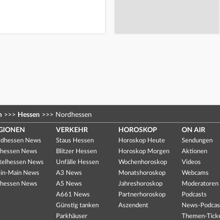
n
>>>
Hessen
>>>
Nordhessen
GIONEN
VERKEHR
HOROSKOP
ON AIR
dhessen News
Staus Hessen
Horoskop Heute
Sendungen
hessen News
Blitzer Hessen
Horoskop Morgen
Aktionen
telhessen News
Unfälle Hessen
Wochenhoroskop
Videos
in-Main News
A3 News
Monatshoroskop
Webcams
hessen News
A5 News
Jahreshoroskop
Moderatoren
A661 News
Partnerhoroskop
Podcasts
Günstig tanken
Aszendent
News-Podcas
Parkhäuser
Themen-Tick