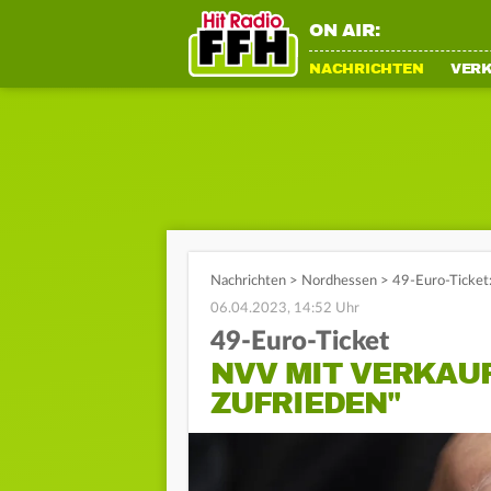
ON AIR:
NACHRICHTEN
VER
Nachrichten
>
Nordhessen
>
49-Euro-Ticket:
06.04.2023, 14:52 Uhr
49-Euro-Ticket
NVV MIT VERKAU
ZUFRIEDEN"