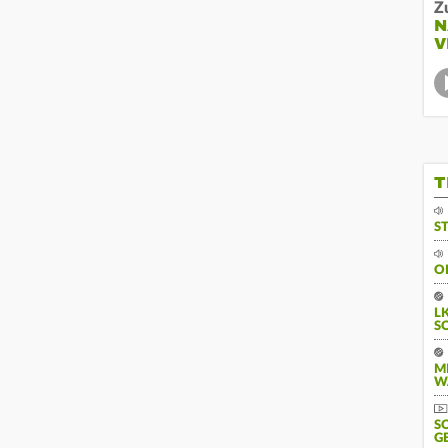
Z
N
V
T
S
O
L
S
M
W
S
G