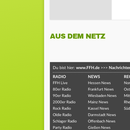
AUS DEM NETZ
Du bist hier:
www.FFH.de
>>>
Nachrichte
RADIO
NEWS
RE
FFH Live
Hessen News
Nor
80er Radio
Frankfurt News
Ost
90er Radio
Wiesbaden News
Mit
2000er Radio
Mainz News
Rhe
Rock Radio
Kassel News
Süd
Oldie Radio
Darmstadt News
Schlager Radio
Offenbach News
Party Radio
Gießen News