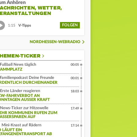
um Anhören
ACHRICHTEN, WETTER,
ERANSTALTUNGEN
FOLGEN
1:15
V-Tipps
NORDHESSEN-WEBRADIO
HEMEN-TICKER
Fußball News täglich
00:05
TAMMPLATZ
Familienpodcast Deine Freunde
00:01
RDENTLICH DURCHEINANDER
Erste Länder reagieren
18:03
KW-FAHRVERBOT AN
ONNTAGEN AUSSER KRAFT
News-Ticker zur Hitzewelle
17:49
EHR KOMMUNEN RUFEN ZUM
ASSERSPAREN AUF
Mini-Knast auf Rädern
17:14
O LÄUFT EIN
EFANGENENTRANSPORT AB