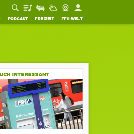
Playlist
Staupilot
Wetter
Webcam
Mein FFH
O
PODCAST
FREIZEIT
FFH-WELT
UCH INTERESSANT