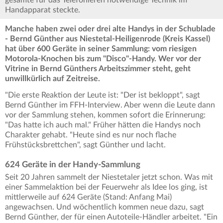
gesamte für das Telefonieren notwendige Technik im
Handapparat steckte.
Manche haben zwei oder drei alte Handys in der Schublade
- Bernd Günther aus Niestetal-Heiligenrode (Kreis Kassel)
hat über 600 Geräte in seiner Sammlung: vom riesigen
Motorola-Knochen bis zum "Disco"-Handy. Wer vor der
Vitrine in Bernd Günthers Arbeitszimmer steht, geht
unwillkürlich auf Zeitreise.
"Die erste Reaktion der Leute ist: "Der ist bekloppt", sagt
Bernd Günther im FFH-Interview. Aber wenn die Leute dann
vor der Sammlung stehen, kommen sofort die Erinnerung:
"Das hatte ich auch mal." Früher hätten die Handys noch
Charakter gehabt. "Heute sind es nur noch flache
Frühstücksbrettchen", sagt Günther und lacht.
624 Geräte in der Handy-Sammlung
Seit 20 Jahren sammelt der Niestetaler jetzt schon. Was mit
einer Sammelaktion bei der Feuerwehr als Idee los ging, ist
mittlerweile auf 624 Geräte (Stand: Anfang Mai)
angewachsen. Und wöchentlich kommen neue dazu, sagt
Bernd Günther, der für einen Autoteile-Händler arbeitet. "Ein