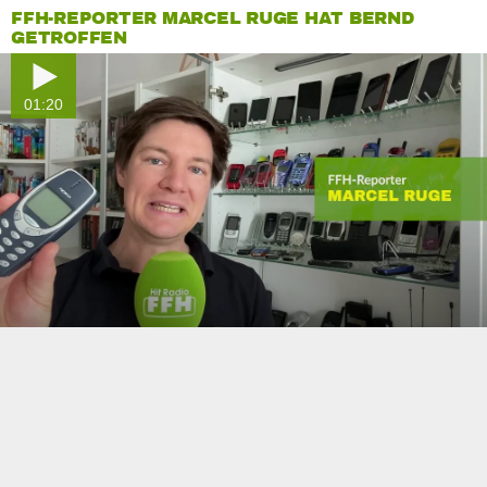
FFH-REPORTER MARCEL RUGE HAT BERND
GETROFFEN
01:20
0
seconds
of
0
seconds