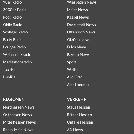
90er Radio
Wiesbaden News
2000er Radio
Mainz News
Rock Radio
Kassel News
Oldie Radio
Darmstadt News
Schlager Radio
Offenbach News
Party Radio
Gießen News
Lounge Radio
Fulda News
Weihnachtsradio
Bayern News
Meditationsradio
Sport
Top 40
Wetter
Playlist
Alle Orte
Alle Themen
REGIONEN
VERKEHR
Nordhessen News
Staus Hessen
Osthessen News
Blitzer Hessen
Mittelhessen News
Unfälle Hessen
Rhein-Main News
A3 News