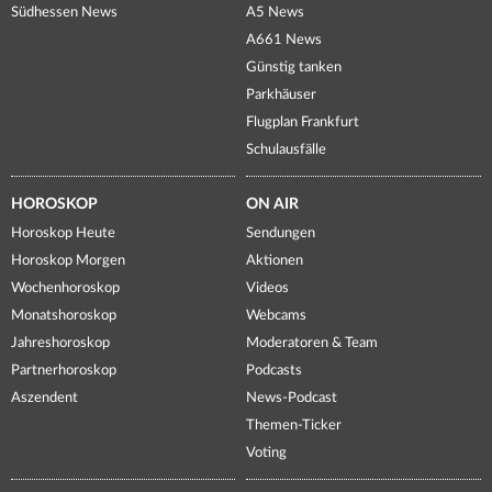
Südhessen News
A5 News
A661 News
Günstig tanken
Parkhäuser
Flugplan Frankfurt
Schulausfälle
HOROSKOP
ON AIR
Horoskop Heute
Sendungen
Horoskop Morgen
Aktionen
Wochenhoroskop
Videos
Monatshoroskop
Webcams
Jahreshoroskop
Moderatoren & Team
Partnerhoroskop
Podcasts
Aszendent
News-Podcast
Themen-Ticker
Voting