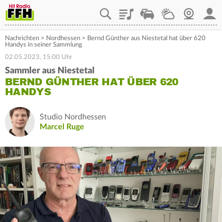
Playlist
Staupilot
Wetter
Webcam
Mein
Nachrichten
>
Nordhessen
>
Bernd Günther aus Niestetal hat über 620
Handys in seiner Sammlung
02.05.2023, 15:00 Uhr
Sammler aus Niestetal
BERND GÜNTHER HAT ÜBER 620
HANDYS
Studio Nordhessen
Marcel Ruge