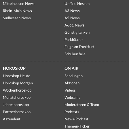
Mittelhessen News
Unfälle Hessen
Rhein-Main News
A3 News
Südhessen News
A5 News
A661 News
Günstig tanken
Parkhäuser
Flugplan Frankfurt
Schulausfälle
HOROSKOP
ON AIR
Horoskop Heute
Sendungen
Horoskop Morgen
Aktionen
Wochenhoroskop
Videos
Monatshoroskop
Webcams
Jahreshoroskop
Moderatoren & Team
Partnerhoroskop
Podcasts
Aszendent
News-Podcast
Themen-Ticker