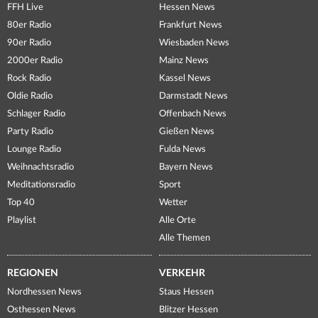
FFH Live
Hessen News
80er Radio
Frankfurt News
90er Radio
Wiesbaden News
2000er Radio
Mainz News
Rock Radio
Kassel News
Oldie Radio
Darmstadt News
Schlager Radio
Offenbach News
Party Radio
Gießen News
Lounge Radio
Fulda News
Weihnachtsradio
Bayern News
Meditationsradio
Sport
Top 40
Wetter
Playlist
Alle Orte
Alle Themen
REGIONEN
VERKEHR
Nordhessen News
Staus Hessen
Osthessen News
Blitzer Hessen