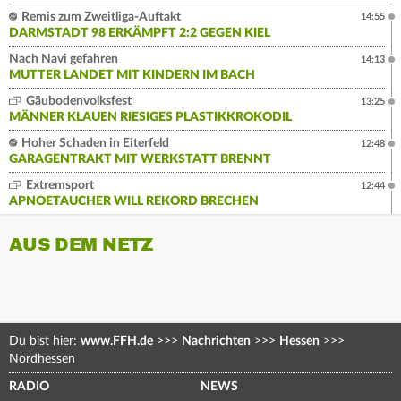
Remis zum Zweitliga-Auftakt
14:55
DARMSTADT 98 ERKÄMPFT 2:2 GEGEN KIEL
Nach Navi gefahren
14:13
MUTTER LANDET MIT KINDERN IM BACH
Gäubodenvolksfest
13:25
MÄNNER KLAUEN RIESIGES PLASTIKKROKODIL
Hoher Schaden in Eiterfeld
12:48
GARAGENTRAKT MIT WERKSTATT BRENNT
Extremsport
12:44
APNOETAUCHER WILL REKORD BRECHEN
AUS DEM NETZ
Du bist hier:
www.FFH.de
>>>
Nachrichten
>>>
Hessen
>>>
Nordhessen
RADIO
NEWS