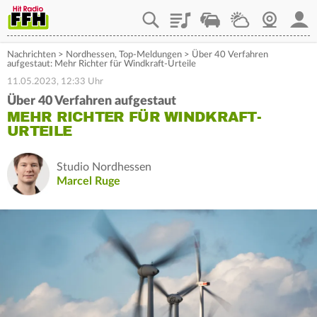
Playlist
Staupilot
Wetter
Webcam
Mein
Nachrichten
>
Nordhessen
,
Top-Meldungen
>
Über 40 Verfahren
aufgestaut: Mehr Richter für Windkraft-Urteile
11.05.2023, 12:33 Uhr
Über 40 Verfahren aufgestaut
MEHR RICHTER FÜR WINDKRAFT-
URTEILE
Studio Nordhessen
Marcel Ruge