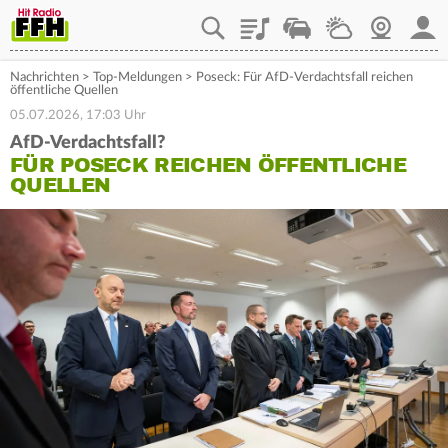
Playlist
Staupilot
Wetter
Webcam
Mein
Nachrichten
>
Top-Meldungen
>
Poseck: Für AfD-Verdachtsfall reichen
öffentliche Quellen
05.07.2026, 17:03 Uhr
AfD-Verdachtsfall?
FÜR POSECK REICHEN ÖFFENTLICHE
QUELLEN