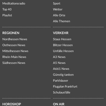
Meditationsradio
Sport
Top 40
Wetter
Playlist
Alle Orte
Alle Themen
REGIONEN
VERKEHR
Nordhessen News
Staus Hessen
Osthessen News
Blitzer Hessen
Mittelhessen News
Unfälle Hessen
Rhein-Main News
A3 News
Südhessen News
A5 News
A661 News
Günstig tanken
Parkhäuser
Flugplan Frankfurt
Schulausfälle
HOROSKOP
ON AIR