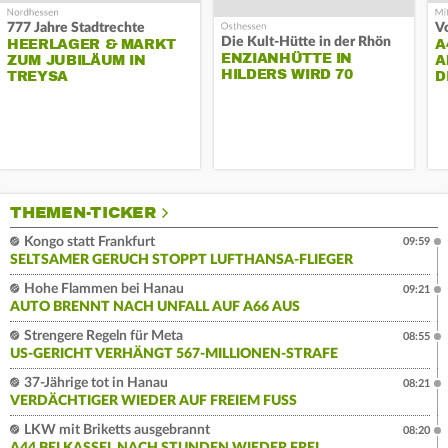
777 Jahre Stadtrechte
Die Kult-Hütte in der Rhön
HEERLAGER & MARKT
A
ENZIANHÜTTE IN
ZUM JUBILÄUM IN
A
HILDERS WIRD 70
TREYSA
D
THEMEN-TICKER
Kongo statt Frankfurt
09:59
SELTSAMER GERUCH STOPPT LUFTHANSA-FLIEGER
Hohe Flammen bei Hanau
09:21
AUTO BRENNT NACH UNFALL AUF A66 AUS
Strengere Regeln für Meta
08:55
US-GERICHT VERHÄNGT 567-MILLIONEN-STRAFE
37-Jährige tot in Hanau
08:21
VERDÄCHTIGER WIEDER AUF FREIEM FUSS
LKW mit Briketts ausgebrannt
08:20
A44 BEI KASSEL NACH STUNDEN WIEDER FREI