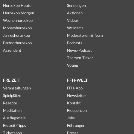
Horoskop Heute
Sendungen
Horoskop Morgen
Aktionen
Wochenhoroskop
Videos
Monatshoroskop
Webcams
Jahreshoroskop
Moderatoren & Team
Partnerhoroskop
Podcasts
Aszendent
News-Podcast
Themen-Ticker
Voting
FREIZEIT
FFH-WELT
Veranstaltungen
FFH-App
Spielplätze
Newsletter
Rezepte
Kontakt
Meditation
Frequenzen
Ausflugsziele
Jobs
Freizeit-Tipps
Führungen
Ticketshop
Presse