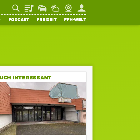
Playlist
Staupilot
Wetter
Webcam
Mein FFH
O
PODCAST
FREIZEIT
FFH-WELT
UCH INTERESSANT