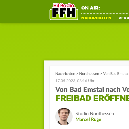
ON AIR:
NACHRICHTEN
VER
Nachrichten
>
Nordhessen
>
Von Bad Emstal 
17.05.2023, 08:16 Uhr
Von Bad Emstal nach V
FREIBAD ERÖFFN
Studio Nordhessen
Marcel Ruge