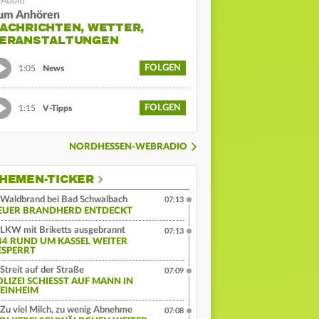
um Anhören
ACHRICHTEN, WETTER,
ERANSTALTUNGEN
FOLGEN
1:05
News
FOLGEN
1:15
V-Tipps
NORDHESSEN-WEBRADIO
HEMEN-TICKER
Waldbrand bei Bad Schwalbach
07:13
EUER BRANDHERD ENTDECKT
LKW mit Briketts ausgebrannt
07:13
44 RUND UM KASSEL WEITER
ESPERRT
Streit auf der Straße
07:09
LIZEI SCHIESST AUF MANN IN W
INHEIM
Zu viel Milch, zu wenig Abnehme
07:08