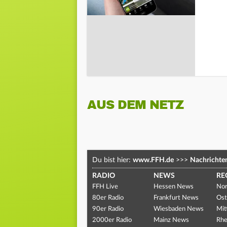
AUS DEM NETZ
Du bist hier:
www.FFH.de
>>>
Nachrichte
RADIO
NEWS
RE
FFH Live
Hessen News
Nor
80er Radio
Frankfurt News
Ost
90er Radio
Wiesbaden News
Mit
2000er Radio
Mainz News
Rhe