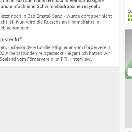
hat man sich auch beim Freibad in Reinhardshagen-
t und einfach eine Schwimmbadrutsche recycelt.
10
letzt noch in Bad Emstal-Sand - wurde dort aber nicht
H
K
icht ist. Nun wird die Rutsche an Himmelfahrt in
trieb genommen.
gesteckt"
it, insbesondere für die Mitglieder vom Förderverein
00 Arbeitsstunden reingesteckt - eigentlich hatten wir
 Seeland vom Förderverein im FFH-Interview.