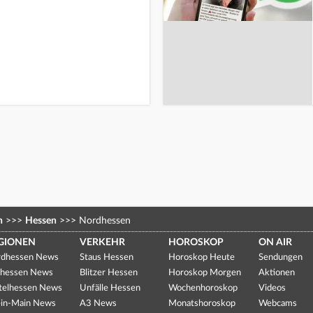
n
>>>
Hessen
>>>
Nordhessen
GIONEN
VERKEHR
HOROSKOP
ON AIR
dhessen News
Staus Hessen
Horoskop Heute
Sendungen
hessen News
Blitzer Hessen
Horoskop Morgen
Aktionen
telhessen News
Unfälle Hessen
Wochenhoroskop
Videos
in-Main News
A3 News
Monatshoroskop
Webcams