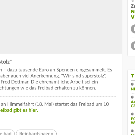
Z
N
V
tolz"
n – dazu tausende Euro an Spenden eingesammelt. Es
T
, aber auch viel Anerkennung. "Wir sind superstolz",
Fred Dettmar. Die ehrenamtliche Arbeit sei ein
ichtungen wie das Freibad erhalten zu können.
N
A
an Himmelfahrt (18. Mai) startet das Freibad um 10
G
ibad gibt es hier.
PO
E
reibad
Reinhardshagen