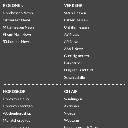
REGIONEN
VERKEHR
Nordhessen News
Staus Hessen
Osthessen News
Blitzer Hessen
Mittelhessen News
Unfälle Hessen
Rhein-Main News
A3 News
Südhessen News
A5 News
A661 News
Günstig tanken
Parkhäuser
Flugplan Frankfurt
Schulausfälle
HOROSKOP
ON AIR
Horoskop Heute
Sendungen
Horoskop Morgen
Aktionen
Wochenhoroskop
Videos
Monatshoroskop
Webcams
Jahreshoroskop
Moderatoren & Team