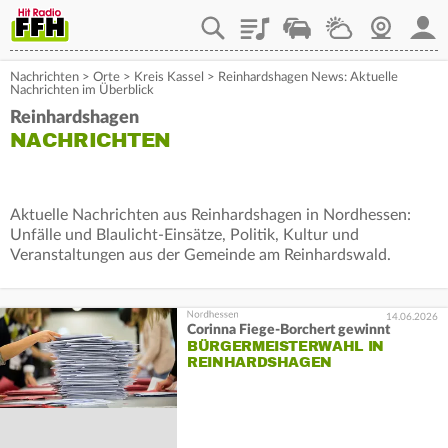
Playlist
Staupilot
Wetter
Webcam
Mein
Nachrichten
>
Orte
>
Kreis Kassel
>
Reinhardshagen News: Aktuelle
Nachrichten im Überblick
Reinhardshagen
NACHRICHTEN
Aktuelle Nachrichten aus Reinhardshagen in Nordhessen:
Unfälle und Blaulicht-Einsätze, Politik, Kultur und
Veranstaltungen aus der Gemeinde am Reinhardswald.
14.06.2026
Corinna Fiege-Borchert gewinnt
BÜRGERMEISTERWAHL IN
REINHARDSHAGEN