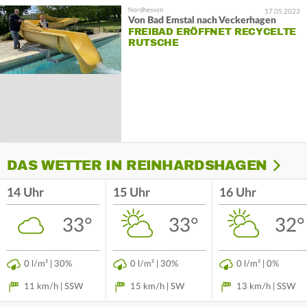
17.05.2023
Von Bad Emstal nach Veckerhagen
FREIBAD ERÖFFNET RECYCELTE
RUTSCHE
DAS WETTER IN REINHARDSHAGEN
14 Uhr
15 Uhr
16 Uhr
33°
33°
32°
0 l/m² | 30%
0 l/m² | 30%
0 l/m² | 0%
11 km/h | SSW
15 km/h | SW
13 km/h | SSW