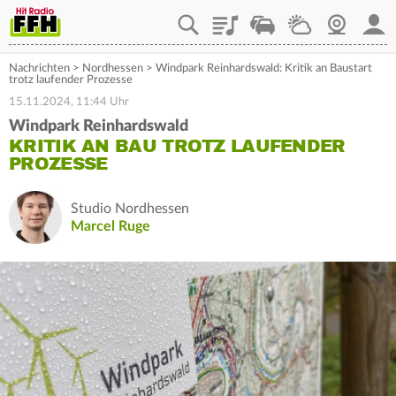
Playlist
Staupilot
Wetter
Webcam
Mein
Nachrichten
>
Nordhessen
>
Windpark Reinhardswald: Kritik an Baustart
trotz laufender Prozesse
15.11.2024, 11:44 Uhr
Windpark Reinhardswald
KRITIK AN BAU TROTZ LAUFENDER
PROZESSE
Studio Nordhessen
Marcel Ruge