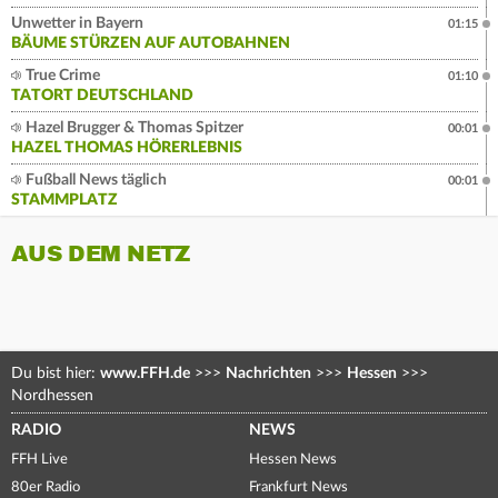
Unwetter in Bayern
01:15
BÄUME STÜRZEN AUF AUTOBAHNEN
True Crime
01:10
TATORT DEUTSCHLAND
Hazel Brugger & Thomas Spitzer
00:01
HAZEL THOMAS HÖRERLEBNIS
Fußball News täglich
00:01
STAMMPLATZ
AUS DEM NETZ
Du bist hier:
www.FFH.de
>>>
Nachrichten
>>>
Hessen
>>>
Nordhessen
RADIO
NEWS
FFH Live
Hessen News
80er Radio
Frankfurt News