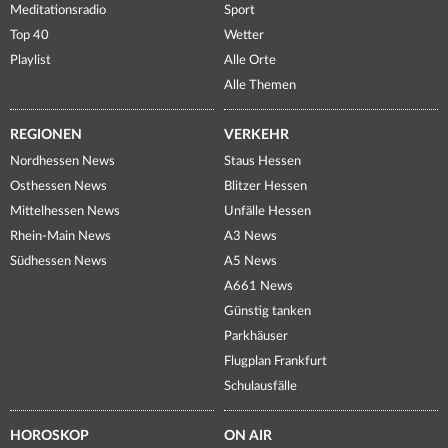
Meditationsradio
Sport
Top 40
Wetter
Playlist
Alle Orte
Alle Themen
REGIONEN
VERKEHR
Nordhessen News
Staus Hessen
Osthessen News
Blitzer Hessen
Mittelhessen News
Unfälle Hessen
Rhein-Main News
A3 News
Südhessen News
A5 News
A661 News
Günstig tanken
Parkhäuser
Flugplan Frankfurt
Schulausfälle
HOROSKOP
ON AIR