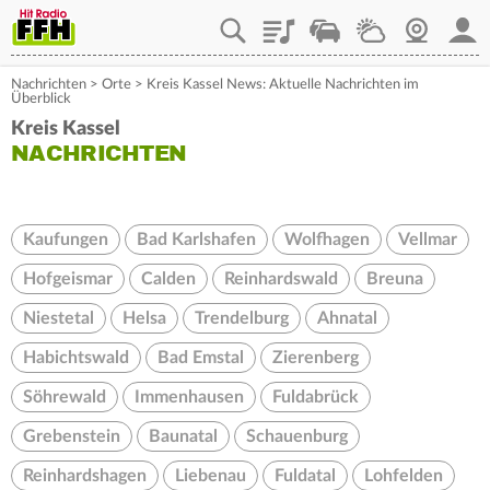
Playlist
Staupilot
Wetter
Webcam
Mein
Nachrichten
>
Orte
>
Kreis Kassel News: Aktuelle Nachrichten im
Überblick
Kreis Kassel
NACHRICHTEN
Kaufungen
Bad Karlshafen
Wolfhagen
Vellmar
Hofgeismar
Calden
Reinhardswald
Breuna
Niestetal
Helsa
Trendelburg
Ahnatal
Habichtswald
Bad Emstal
Zierenberg
Söhrewald
Immenhausen
Fuldabrück
Grebenstein
Baunatal
Schauenburg
Reinhardshagen
Liebenau
Fuldatal
Lohfelden