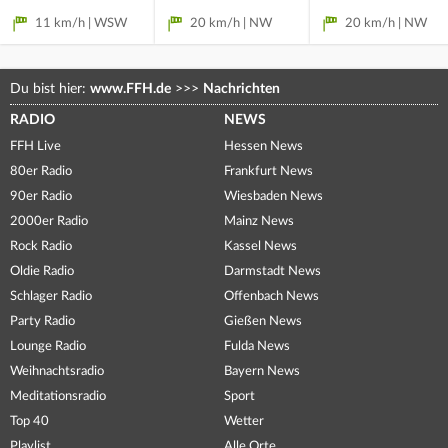
11 km/h | WSW
20 km/h | NW
20 km/h | NW
Du bist hier:
www.FFH.de
>>>
Nachrichten
RADIO
NEWS
FFH Live
Hessen News
80er Radio
Frankfurt News
90er Radio
Wiesbaden News
2000er Radio
Mainz News
Rock Radio
Kassel News
Oldie Radio
Darmstadt News
Schlager Radio
Offenbach News
Party Radio
Gießen News
Lounge Radio
Fulda News
Weihnachtsradio
Bayern News
Meditationsradio
Sport
Top 40
Wetter
Playlist
Alle Orte