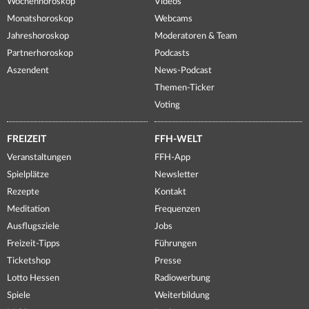
Wochenhoroskop
Videos
Monatshoroskop
Webcams
Jahreshoroskop
Moderatoren & Team
Partnerhoroskop
Podcasts
Aszendent
News-Podcast
Themen-Ticker
Voting
FREIZEIT
FFH-WELT
Veranstaltungen
FFH-App
Spielplätze
Newsletter
Rezepte
Kontakt
Meditation
Frequenzen
Ausflugsziele
Jobs
Freizeit-Tipps
Führungen
Ticketshop
Presse
Lotto Hessen
Radiowerbung
Spiele
Weiterbildung