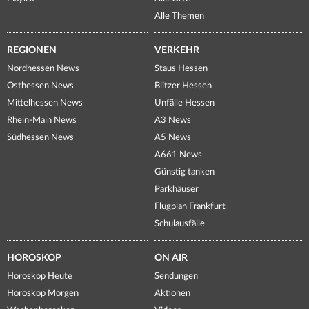
Alle Themen
REGIONEN
VERKEHR
Nordhessen News
Staus Hessen
Osthessen News
Blitzer Hessen
Mittelhessen News
Unfälle Hessen
Rhein-Main News
A3 News
Südhessen News
A5 News
A661 News
Günstig tanken
Parkhäuser
Flugplan Frankfurt
Schulausfälle
HOROSKOP
ON AIR
Horoskop Heute
Sendungen
Horoskop Morgen
Aktionen