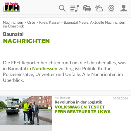
Playlist
Staupilot
Wetter
Webcam
Mein
Nachrichten
>
Orte
>
Kreis Kassel
>
Baunatal News: Aktuelle Nachrichten
im Überblick
Baunatal
NACHRICHTEN
Die FFH-Reporter berichten rund um die Uhr über alles, was
in Baunatal
in Nordhessen
wichtig ist: Politik, Kultur,
Polizeieinsätze, Unwetter und Unfälle. Alle Nachrichten im
Überblick.
06.08.2026
Revolution in der Logistik
VOLKSWAGEN TESTET
FERNGESTEUERTE LKWS