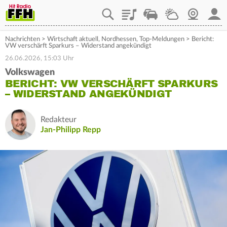
Playlist
Staupilot
Wetter
Webcam
Mein
Nachrichten
>
Wirtschaft aktuell
,
Nordhessen
,
Top-Meldungen
>
Bericht:
VW verschärft Sparkurs – Widerstand angekündigt
26.06.2026, 15:03 Uhr
Volkswagen
BERICHT: VW VERSCHÄRFT SPARKURS
– WIDERSTAND ANGEKÜNDIGT
Redakteur
Jan-Philipp Repp