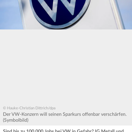
© Hauke-Christian Dittrich/dpa
Der VW-Konzern will seinen Sparkurs offenbar verschärfen.
(Symbolbild)
Sind bis zu 100.000 Jobs bei VW in Gefahr? IG Metall und