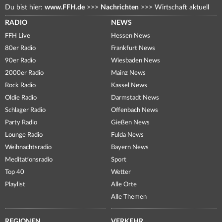
Du bist hier:
www.FFH.de
>>>
Nachrichten
>>>
Wirtschaft aktuell
RADIO
NEWS
FFH Live
Hessen News
80er Radio
Frankfurt News
90er Radio
Wiesbaden News
2000er Radio
Mainz News
Rock Radio
Kassel News
Oldie Radio
Darmstadt News
Schlager Radio
Offenbach News
Party Radio
Gießen News
Lounge Radio
Fulda News
Weihnachtsradio
Bayern News
Meditationsradio
Sport
Top 40
Wetter
Playlist
Alle Orte
Alle Themen
REGIONEN
VERKEHR