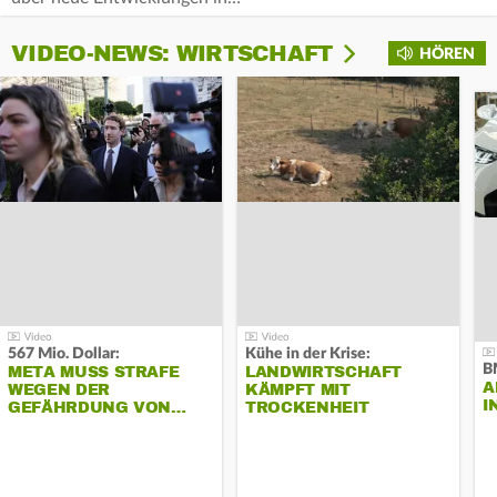
VIDEO-NEWS: WIRTSCHAFT
HÖREN
567 Mio. Dollar:
Kühe in der Krise:
B
META MUSS STRAFE
LANDWIRTSCHAFT
A
WEGEN DER
KÄMPFT MIT
I
GEFÄHRDUNG VON…
TROCKENHEIT