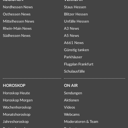
Nordhessen News
Staus Hessen
Osthessen News
Blitzer Hessen
Mittelhessen News
Unfälle Hessen
Rhein-Main News
A3 News
Südhessen News
A5 News
A661 News
Günstig tanken
Parkhäuser
Flugplan Frankfurt
Schulausfälle
HOROSKOP
ON AIR
Horoskop Heute
Sendungen
Horoskop Morgen
Aktionen
Wochenhoroskop
Videos
Monatshoroskop
Webcams
Jahreshoroskop
Moderatoren & Team