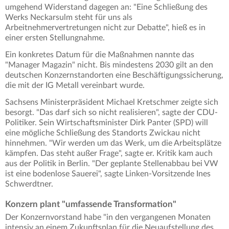
umgehend Widerstand dagegen an: "Eine Schließung des
Werks Neckarsulm steht für uns als
Arbeitnehmervertretungen nicht zur Debatte", hieß es in
einer ersten Stellungnahme.
Ein konkretes Datum für die Maßnahmen nannte das
"Manager Magazin" nicht. Bis mindestens 2030 gilt an den
deutschen Konzernstandorten eine Beschäftigungssicherung,
die mit der IG Metall vereinbart wurde.
Sachsens Ministerpräsident Michael Kretschmer zeigte sich
besorgt. "Das darf sich so nicht realisieren", sagte der CDU-
Politiker. Sein Wirtschaftsminister Dirk Panter (SPD) will
eine mögliche Schließung des Standorts Zwickau nicht
hinnehmen. "Wir werden um das Werk, um die Arbeitsplätze
kämpfen. Das steht außer Frage", sagte er. Kritik kam auch
aus der Politik in Berlin. "Der geplante Stellenabbau bei VW
ist eine bodenlose Sauerei", sagte Linken-Vorsitzende Ines
Schwerdtner.
Konzern plant "umfassende Transformation"
Der Konzernvorstand habe "in den vergangenen Monaten
intensiv an einem Zukunftsplan für die Neuaufstellung des