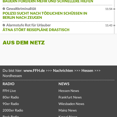
BAUERN FORDERN MEHR UND SCHNELLERE HILFEN
Gewaltkriminalität
11:54
POLIZEI SUCHT NACH TÖDLICHEN SCHÜSSEN IN
BERLIN NACH ZEUGEN
Alarmstufe Rot für Urlauber
11:43
ÄTNA STÖRT REISEPLÄNE DRASTISCH
AUS DEM NETZ
Du bist hier:
www.FFH.de
>>>
Nachrichten
>>>
Hessen
>>>
Nordhessen
RADIO
NEWS
FFH Live
Hessen News
80er Radio
Frankfurt News
90er Radio
Wiesbaden News
2000er Radio
Mainz News