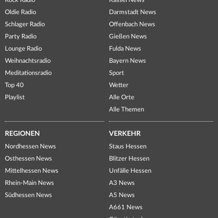
Rock Radio
Kassel News
Oldie Radio
Darmstadt News
Schlager Radio
Offenbach News
Party Radio
Gießen News
Lounge Radio
Fulda News
Weihnachtsradio
Bayern News
Meditationsradio
Sport
Top 40
Wetter
Playlist
Alle Orte
Alle Themen
REGIONEN
VERKEHR
Nordhessen News
Staus Hessen
Osthessen News
Blitzer Hessen
Mittelhessen News
Unfälle Hessen
Rhein-Main News
A3 News
Südhessen News
A5 News
A661 News