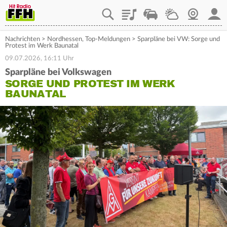
Playlist
Staupilot
Wetter
Webcam
Mein
Nachrichten
>
Nordhessen
,
Top-Meldungen
>
Sparpläne bei VW: Sorge und
Protest im Werk Baunatal
09.07.2026, 16:11 Uhr
Sparpläne bei Volkswagen
SORGE UND PROTEST IM WERK
BAUNATAL