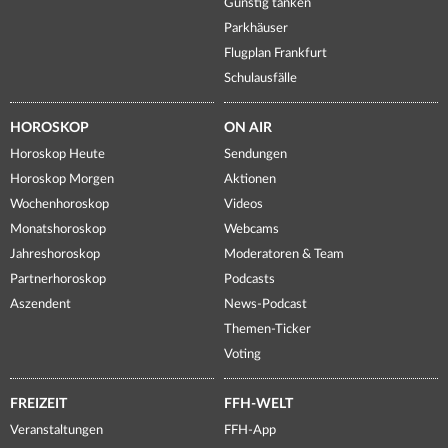
Günstig tanken
Parkhäuser
Flugplan Frankfurt
Schulausfälle
HOROSKOP
ON AIR
Horoskop Heute
Sendungen
Horoskop Morgen
Aktionen
Wochenhoroskop
Videos
Monatshoroskop
Webcams
Jahreshoroskop
Moderatoren & Team
Partnerhoroskop
Podcasts
Aszendent
News-Podcast
Themen-Ticker
Voting
FREIZEIT
FFH-WELT
Veranstaltungen
FFH-App