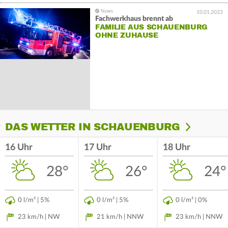
10.01.2023
Fachwerkhaus brennt ab
FAMILIE AUS SCHAUENBURG
OHNE ZUHAUSE
DAS WETTER IN SCHAUENBURG
16 Uhr
17 Uhr
18 Uhr
28°
26°
24°
0 l/m² | 5%
0 l/m² | 5%
0 l/m² | 0%
23 km/h | NW
21 km/h | NNW
23 km/h | NNW