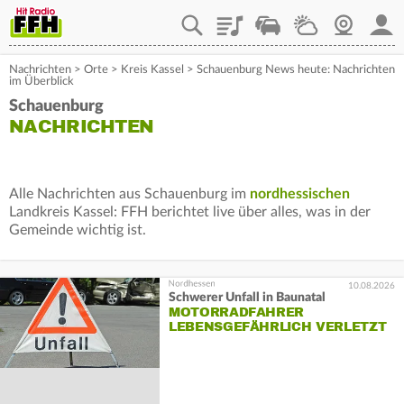
Playlist
Staupilot
Wetter
Webcam
Mein
Nachrichten
>
Orte
>
Kreis Kassel
>
Schauenburg News heute: Nachrichten
im Überblick
Schauenburg
NACHRICHTEN
Alle Nachrichten aus Schauenburg im
nordhessischen
Landkreis Kassel: FFH berichtet live über alles, was in der
Gemeinde wichtig ist.
10.08.2026
Schwerer Unfall in Baunatal
MOTORRADFAHRER
LEBENSGEFÄHRLICH VERLETZT