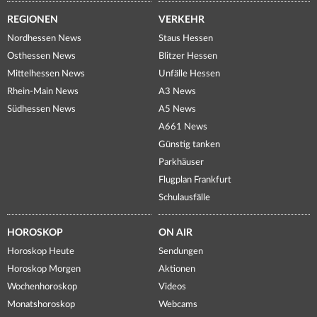
REGIONEN
VERKEHR
Nordhessen News
Staus Hessen
Osthessen News
Blitzer Hessen
Mittelhessen News
Unfälle Hessen
Rhein-Main News
A3 News
Südhessen News
A5 News
A661 News
Günstig tanken
Parkhäuser
Flugplan Frankfurt
Schulausfälle
HOROSKOP
ON AIR
Horoskop Heute
Sendungen
Horoskop Morgen
Aktionen
Wochenhoroskop
Videos
Monatshoroskop
Webcams