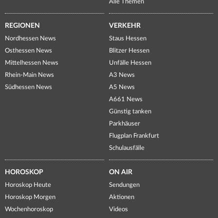
Alle Themen
REGIONEN
VERKEHR
Nordhessen News
Staus Hessen
Osthessen News
Blitzer Hessen
Mittelhessen News
Unfälle Hessen
Rhein-Main News
A3 News
Südhessen News
A5 News
A661 News
Günstig tanken
Parkhäuser
Flugplan Frankfurt
Schulausfälle
HOROSKOP
ON AIR
Horoskop Heute
Sendungen
Horoskop Morgen
Aktionen
Wochenhoroskop
Videos