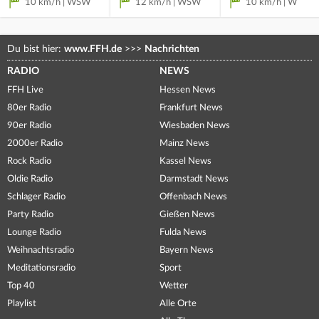
10 km/h | WSW
12 km/h | WSW
10 km/h | W
Du bist hier:
www.FFH.de
>>>
Nachrichten
RADIO
NEWS
FFH Live
Hessen News
80er Radio
Frankfurt News
90er Radio
Wiesbaden News
2000er Radio
Mainz News
Rock Radio
Kassel News
Oldie Radio
Darmstadt News
Schlager Radio
Offenbach News
Party Radio
Gießen News
Lounge Radio
Fulda News
Weihnachtsradio
Bayern News
Meditationsradio
Sport
Top 40
Wetter
Playlist
Alle Orte