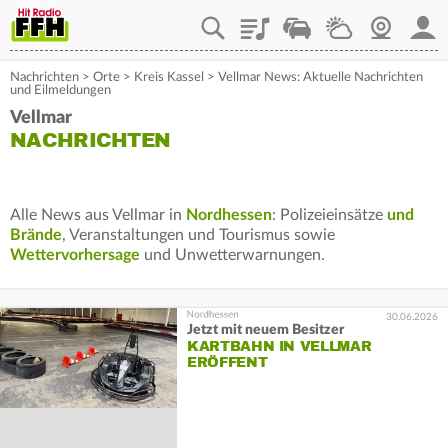
Playlist
Staupilot
Wetter
Webcam
Mein
Nachrichten
>
Orte
>
Kreis Kassel
>
Vellmar News: Aktuelle Nachrichten
und Eilmeldungen
Vellmar
NACHRICHTEN
Alle News aus Vellmar in
Nordhessen
: Polizeieinsätze
und
Brände
, Veranstaltungen und Tourismus sowie
Wettervorhersage
und Unwetterwarnungen.
30.06.2026
Jetzt mit neuem Besitzer
KARTBAHN IN VELLMAR
ERÖFFENT