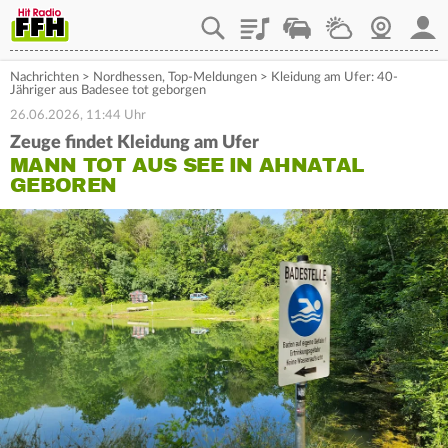
Playlist
Staupilot
Wetter
Webcam
Mein
Nachrichten
>
Nordhessen
,
Top-Meldungen
>
Kleidung am Ufer: 40-
Jähriger aus Badesee tot geborgen
26.06.2026, 11:44 Uhr
Zeuge findet Kleidung am Ufer
MANN TOT AUS SEE IN AHNATAL
GEBOREN