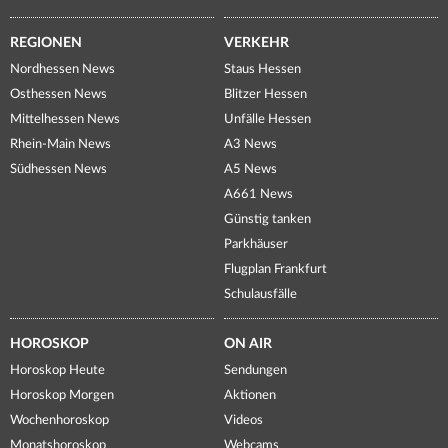
REGIONEN
VERKEHR
Nordhessen News
Staus Hessen
Osthessen News
Blitzer Hessen
Mittelhessen News
Unfälle Hessen
Rhein-Main News
A3 News
Südhessen News
A5 News
A661 News
Günstig tanken
Parkhäuser
Flugplan Frankfurt
Schulausfälle
HOROSKOP
ON AIR
Horoskop Heute
Sendungen
Horoskop Morgen
Aktionen
Wochenhoroskop
Videos
Monatshoroskop
Webcams