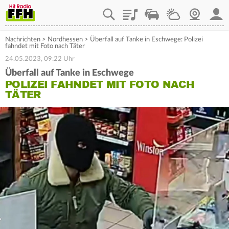
Playlist
Staupilot
Wetter
Webcam
Mein
Nachrichten
>
Nordhessen
>
Überfall auf Tanke in Eschwege: Polizei
fahndet mit Foto nach Täter
24.05.2023, 09:22 Uhr
Überfall auf Tanke in Eschwege
POLIZEI FAHNDET MIT FOTO NACH
TÄTER