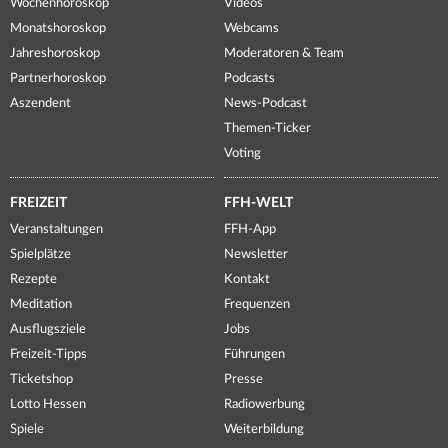
Wochenhoroskop
Videos
Monatshoroskop
Webcams
Jahreshoroskop
Moderatoren & Team
Partnerhoroskop
Podcasts
Aszendent
News-Podcast
Themen-Ticker
Voting
FREIZEIT
FFH-WELT
Veranstaltungen
FFH-App
Spielplätze
Newsletter
Rezepte
Kontakt
Meditation
Frequenzen
Ausflugsziele
Jobs
Freizeit-Tipps
Führungen
Ticketshop
Presse
Lotto Hessen
Radiowerbung
Spiele
Weiterbildung