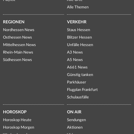
Alle Themen
REGIONEN
VERKEHR
Nordhessen News
Staus Hessen
Osthessen News
Blitzer Hessen
Mittelhessen News
Unfälle Hessen
Rhein-Main News
A3 News
Südhessen News
A5 News
A661 News
Günstig tanken
Parkhäuser
Flugplan Frankfurt
Schulausfälle
HOROSKOP
ON AIR
Horoskop Heute
Sendungen
Horoskop Morgen
Aktionen