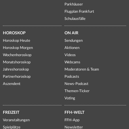
Parkhäuser
Flugplan Frankfurt
Schulausfälle
HOROSKOP
ON AIR
Horoskop Heute
Sendungen
Horoskop Morgen
Aktionen
Wochenhoroskop
Videos
Monatshoroskop
Webcams
Jahreshoroskop
Moderatoren & Team
Partnerhoroskop
Podcasts
Aszendent
News-Podcast
Themen-Ticker
Voting
FREIZEIT
FFH-WELT
Veranstaltungen
FFH-App
Spielplätze
Newsletter