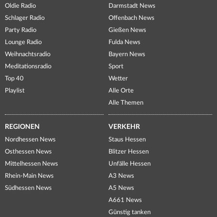
Oldie Radio
Darmstadt News
Schlager Radio
Offenbach News
Party Radio
Gießen News
Lounge Radio
Fulda News
Weihnachtsradio
Bayern News
Meditationsradio
Sport
Top 40
Wetter
Playlist
Alle Orte
Alle Themen
REGIONEN
VERKEHR
Nordhessen News
Staus Hessen
Osthessen News
Blitzer Hessen
Mittelhessen News
Unfälle Hessen
Rhein-Main News
A3 News
Südhessen News
A5 News
A661 News
Günstig tanken