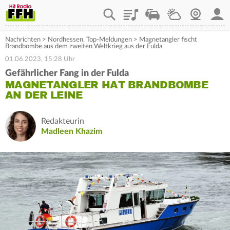
Playlist
Staupilot
Wetter
Webcam
Mein
Nachrichten
>
Nordhessen
,
Top-Meldungen
>
Magnetangler fischt
Brandbombe aus dem zweiten Weltkrieg aus der Fulda
01.06.2023, 15:28 Uhr
Gefährlicher Fang in der Fulda
MAGNETANGLER HAT BRANDBOMBE
AN DER LEINE
Redakteurin
Madleen Khazim