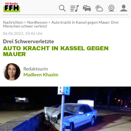
Playlist
Staupilot
Wetter
Webcam
Mein
Nachrichten
>
Nordhessen
>
Auto kracht in Kassel gegen Mauer: Drei
Menschen schwer verletzt
06.06.2023, 10:46 Uhr
Drei Schwerverletzte
AUTO KRACHT IN KASSEL GEGEN
MAUER
Redakteurin
Madleen Khazim