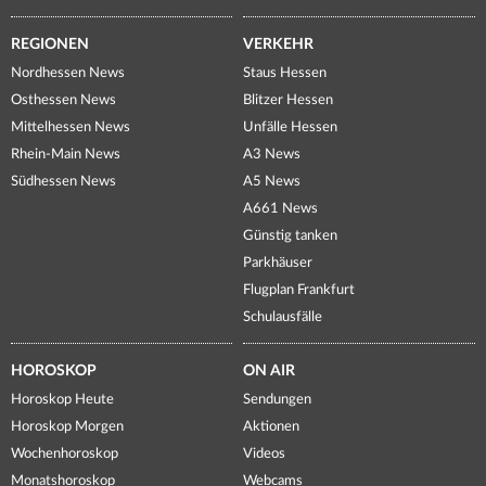
REGIONEN
VERKEHR
Nordhessen News
Staus Hessen
Osthessen News
Blitzer Hessen
Mittelhessen News
Unfälle Hessen
Rhein-Main News
A3 News
Südhessen News
A5 News
A661 News
Günstig tanken
Parkhäuser
Flugplan Frankfurt
Schulausfälle
HOROSKOP
ON AIR
Horoskop Heute
Sendungen
Horoskop Morgen
Aktionen
Wochenhoroskop
Videos
Monatshoroskop
Webcams