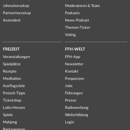
Jahreshoroskop
Moderatoren & Team
Partnerhoroskop
Podcasts
Aszendent
News-Podcast
Themen-Ticker
Voting
FREIZEIT
FFH-WELT
Veranstaltungen
FFH-App
Spielplätze
Newsletter
Rezepte
Kontakt
Meditation
Frequenzen
Ausflugsziele
Jobs
Freizeit-Tipps
Führungen
Ticketshop
Presse
Lotto Hessen
Radiowerbung
Spiele
Weiterbildung
Mahjong
Login
Backgammon