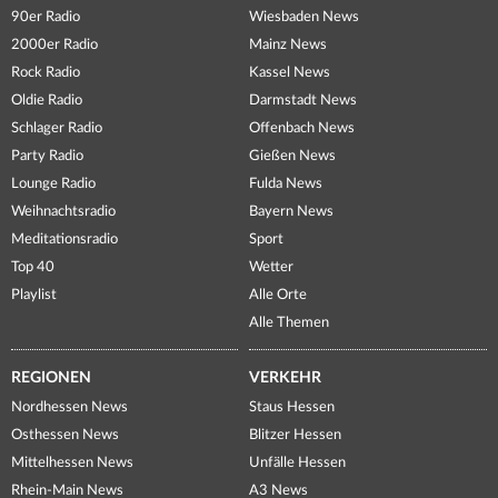
90er Radio
Wiesbaden News
2000er Radio
Mainz News
Rock Radio
Kassel News
Oldie Radio
Darmstadt News
Schlager Radio
Offenbach News
Party Radio
Gießen News
Lounge Radio
Fulda News
Weihnachtsradio
Bayern News
Meditationsradio
Sport
Top 40
Wetter
Playlist
Alle Orte
Alle Themen
REGIONEN
VERKEHR
Nordhessen News
Staus Hessen
Osthessen News
Blitzer Hessen
Mittelhessen News
Unfälle Hessen
Rhein-Main News
A3 News