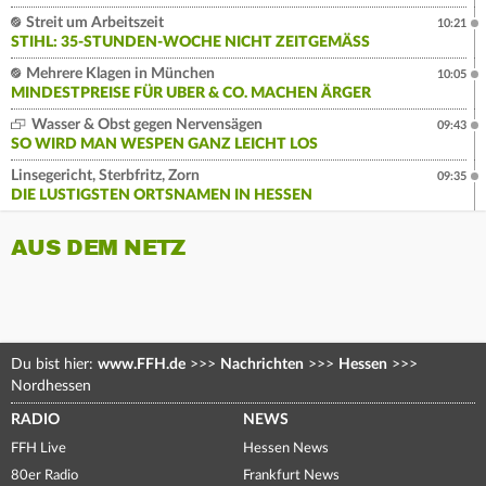
Streit um Arbeitszeit
10:21
STIHL: 35-STUNDEN-WOCHE NICHT ZEITGEMÄSS
Mehrere Klagen in München
10:05
MINDESTPREISE FÜR UBER & CO. MACHEN ÄRGER
Wasser & Obst gegen Nervensägen
09:43
SO WIRD MAN WESPEN GANZ LEICHT LOS
Linsegericht, Sterbfritz, Zorn
09:35
DIE LUSTIGSTEN ORTSNAMEN IN HESSEN
AUS DEM NETZ
Du bist hier:
www.FFH.de
>>>
Nachrichten
>>>
Hessen
>>>
Nordhessen
RADIO
NEWS
FFH Live
Hessen News
80er Radio
Frankfurt News