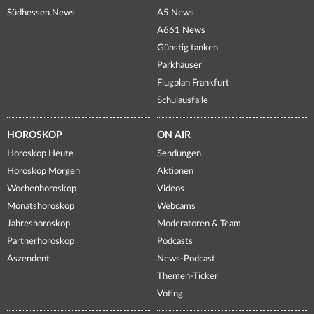
Südhessen News
A5 News
A661 News
Günstig tanken
Parkhäuser
Flugplan Frankfurt
Schulausfälle
HOROSKOP
ON AIR
Horoskop Heute
Sendungen
Horoskop Morgen
Aktionen
Wochenhoroskop
Videos
Monatshoroskop
Webcams
Jahreshoroskop
Moderatoren & Team
Partnerhoroskop
Podcasts
Aszendent
News-Podcast
Themen-Ticker
Voting