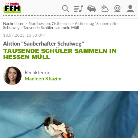
Playlist
Staupilot
Wetter
Webcam
Mein
Nachrichten
>
Nordhessen
,
Osthessen
>
Aktionstag "Sauberhafter
Schulweg": Tausende Schüler sammeln Müll
18.07.2023, 13:53 Uhr
Aktion "Sauberhafter Schulweg"
TAUSENDE SCHÜLER SAMMELN IN
HESSEN MÜLL
Redakteurin
Madleen Khazim