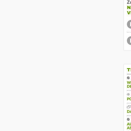
Z
N
V
T
W
D
P
D
A
S