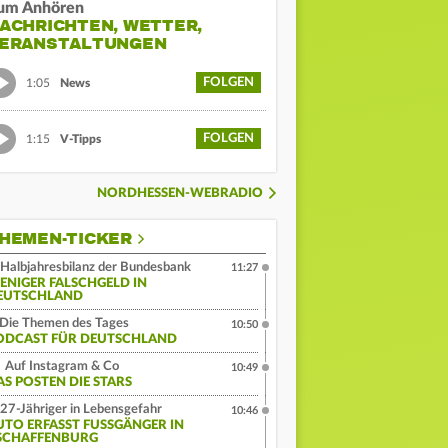
um Anhören
ACHRICHTEN, WETTER,
ERANSTALTUNGEN
FOLGEN
1:05
News
FOLGEN
1:15
V-Tipps
NORDHESSEN-WEBRADIO
HEMEN-TICKER
Halbjahresbilanz der Bundesbank
11:27
ENIGER FALSCHGELD IN
EUTSCHLAND
Die Themen des Tages
10:50
ODCAST FÜR DEUTSCHLAND
Auf Instagram & Co
10:49
AS POSTEN DIE STARS
27-Jähriger in Lebensgefahr
10:46
UTO ERFASST FUSSGÄNGER IN A
CHAFFENBURG