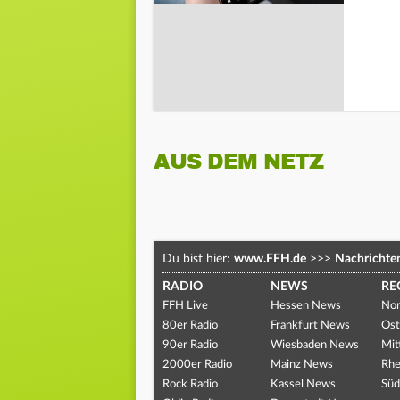
AUS DEM NETZ
Du bist hier:
www.FFH.de
>>>
Nachrichte
RADIO
NEWS
RE
FFH Live
Hessen News
Nor
80er Radio
Frankfurt News
Ost
90er Radio
Wiesbaden News
Mit
2000er Radio
Mainz News
Rhe
Rock Radio
Kassel News
Süd