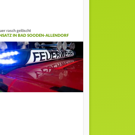
uer rasch gelöscht
INSATZ IN BAD SOODEN-ALLENDORF