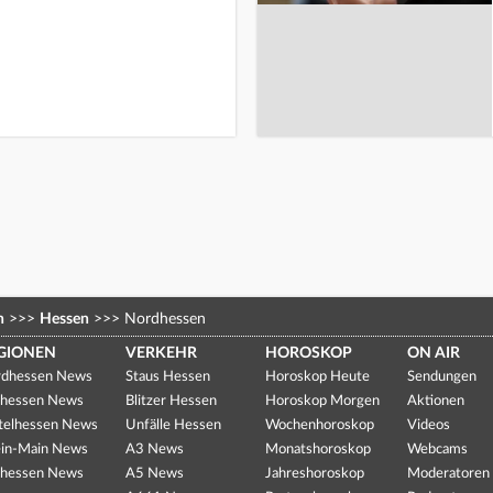
n
>>>
Hessen
>>>
Nordhessen
GIONEN
VERKEHR
HOROSKOP
ON AIR
dhessen News
Staus Hessen
Horoskop Heute
Sendungen
hessen News
Blitzer Hessen
Horoskop Morgen
Aktionen
telhessen News
Unfälle Hessen
Wochenhoroskop
Videos
in-Main News
A3 News
Monatshoroskop
Webcams
hessen News
A5 News
Jahreshoroskop
Moderatoren