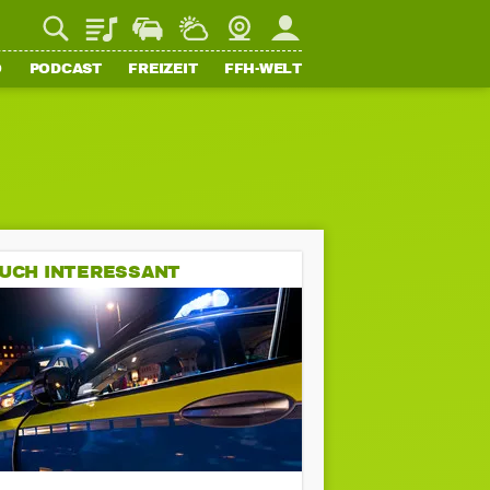
Playlist
Staupilot
Wetter
Webcam
Mein FFH
O
PODCAST
FREIZEIT
FFH-WELT
UCH INTERESSANT