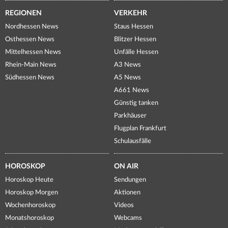
REGIONEN
VERKEHR
Nordhessen News
Staus Hessen
Osthessen News
Blitzer Hessen
Mittelhessen News
Unfälle Hessen
Rhein-Main News
A3 News
Südhessen News
A5 News
A661 News
Günstig tanken
Parkhäuser
Flugplan Frankfurt
Schulausfälle
HOROSKOP
ON AIR
Horoskop Heute
Sendungen
Horoskop Morgen
Aktionen
Wochenhoroskop
Videos
Monatshoroskop
Webcams