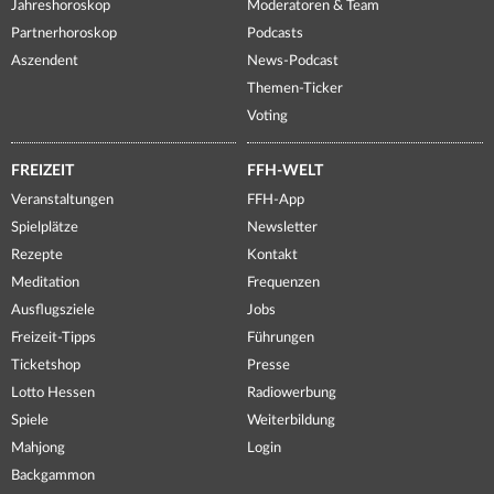
Jahreshoroskop
Moderatoren & Team
Partnerhoroskop
Podcasts
Aszendent
News-Podcast
Themen-Ticker
Voting
FREIZEIT
FFH-WELT
Veranstaltungen
FFH-App
Spielplätze
Newsletter
Rezepte
Kontakt
Meditation
Frequenzen
Ausflugsziele
Jobs
Freizeit-Tipps
Führungen
Ticketshop
Presse
Lotto Hessen
Radiowerbung
Spiele
Weiterbildung
Mahjong
Login
Backgammon