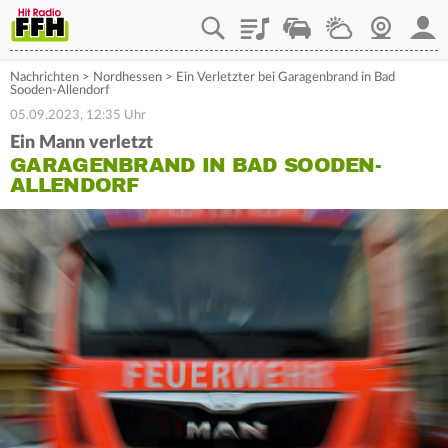
Playlist
Staupilot
Wetter
Webcam
Mein
Nachrichten
>
Nordhessen
>
Ein Verletzter bei Garagenbrand in Bad
Sooden-Allendorf
05.09.2023, 12:35 Uhr
Ein Mann verletzt
GARAGENBRAND IN BAD SOODEN-
ALLENDORF