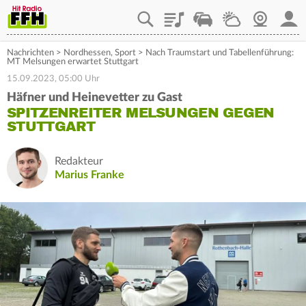
Playlist
Staupilot
Wetter
Webcam
Mein
Nachrichten
>
Nordhessen
,
Sport
>
Nach Traumstart und Tabellenführung:
MT Melsungen erwartet Stuttgart
15.09.2023, 05:00 Uhr
Häfner und Heinevetter zu Gast
SPITZENREITER MELSUNGEN GEGEN
STUTTGART
Redakteur
Marius Franke