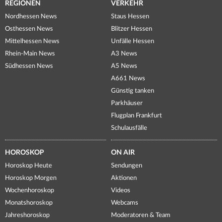
REGIONEN
VERKEHR
Nordhessen News
Staus Hessen
Osthessen News
Blitzer Hessen
Mittelhessen News
Unfälle Hessen
Rhein-Main News
A3 News
Südhessen News
A5 News
A661 News
Günstig tanken
Parkhäuser
Flugplan Frankfurt
Schulausfälle
HOROSKOP
ON AIR
Horoskop Heute
Sendungen
Horoskop Morgen
Aktionen
Wochenhoroskop
Videos
Monatshoroskop
Webcams
Jahreshoroskop
Moderatoren & Team