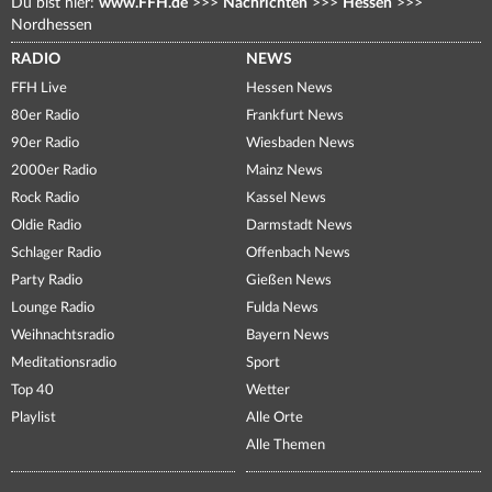
Du bist hier:
www.FFH.de
>>>
Nachrichten
>>>
Hessen
>>>
Nordhessen
RADIO
NEWS
FFH Live
Hessen News
80er Radio
Frankfurt News
90er Radio
Wiesbaden News
2000er Radio
Mainz News
Rock Radio
Kassel News
Oldie Radio
Darmstadt News
Schlager Radio
Offenbach News
Party Radio
Gießen News
Lounge Radio
Fulda News
Weihnachtsradio
Bayern News
Meditationsradio
Sport
Top 40
Wetter
Playlist
Alle Orte
Alle Themen