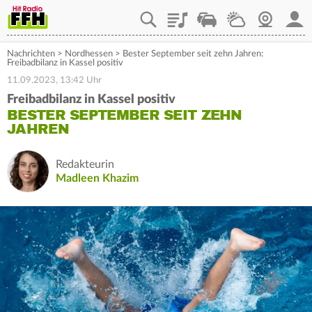
Playlist
Staupilot
Wetter
Webcam
Mein
Nachrichten
>
Nordhessen
>
Bester September seit zehn Jahren:
Freibadbilanz in Kassel positiv
11.09.2023, 13:42 Uhr
Freibadbilanz in Kassel positiv
BESTER SEPTEMBER SEIT ZEHN
JAHREN
Redakteurin
Madleen Khazim