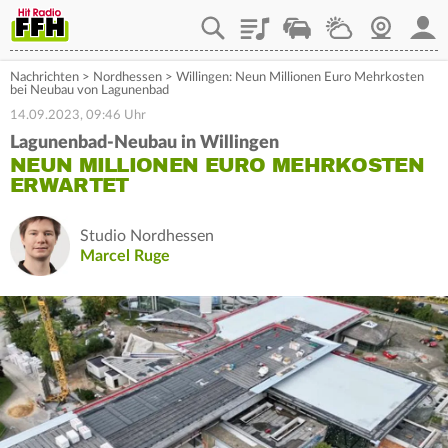
Playlist
Staupilot
Wetter
Webcam
Mein
Nachrichten
>
Nordhessen
>
Willingen: Neun Millionen Euro Mehrkosten
bei Neubau von Lagunenbad
14.09.2023, 09:46 Uhr
Lagunenbad-Neubau in Willingen
NEUN MILLIONEN EURO MEHRKOSTEN
ERWARTET
Studio Nordhessen
Marcel Ruge