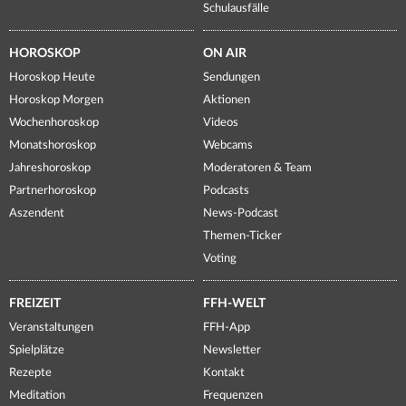
Schulausfälle
HOROSKOP
ON AIR
Horoskop Heute
Sendungen
Horoskop Morgen
Aktionen
Wochenhoroskop
Videos
Monatshoroskop
Webcams
Jahreshoroskop
Moderatoren & Team
Partnerhoroskop
Podcasts
Aszendent
News-Podcast
Themen-Ticker
Voting
FREIZEIT
FFH-WELT
Veranstaltungen
FFH-App
Spielplätze
Newsletter
Rezepte
Kontakt
Meditation
Frequenzen