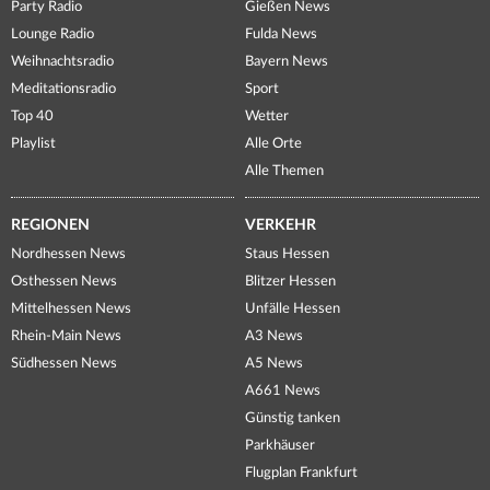
Party Radio
Gießen News
Lounge Radio
Fulda News
Weihnachtsradio
Bayern News
Meditationsradio
Sport
Top 40
Wetter
Playlist
Alle Orte
Alle Themen
REGIONEN
VERKEHR
Nordhessen News
Staus Hessen
Osthessen News
Blitzer Hessen
Mittelhessen News
Unfälle Hessen
Rhein-Main News
A3 News
Südhessen News
A5 News
A661 News
Günstig tanken
Parkhäuser
Flugplan Frankfurt