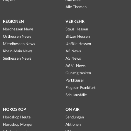
Alle Themen
REGIONEN
VERKEHR
Nordhessen News
Staus Hessen
Osthessen News
Blitzer Hessen
Mittelhessen News
Unfälle Hessen
Rhein-Main News
A3 News
Südhessen News
A5 News
A661 News
Günstig tanken
Parkhäuser
Flugplan Frankfurt
Schulausfälle
HOROSKOP
ON AIR
Horoskop Heute
Sendungen
Horoskop Morgen
Aktionen