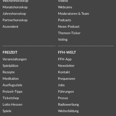
Wochenhoroskop
Videos
Monatshoroskop
Webcams
Jahreshoroskop
Moderatoren & Team
Partnerhoroskop
Podcasts
Aszendent
News-Podcast
Themen-Ticker
Voting
FREIZEIT
FFH-WELT
Veranstaltungen
FFH-App
Spielplätze
Newsletter
Rezepte
Kontakt
Meditation
Frequenzen
Ausflugsziele
Jobs
Freizeit-Tipps
Führungen
Ticketshop
Presse
Lotto Hessen
Radiowerbung
Spiele
Weiterbildung