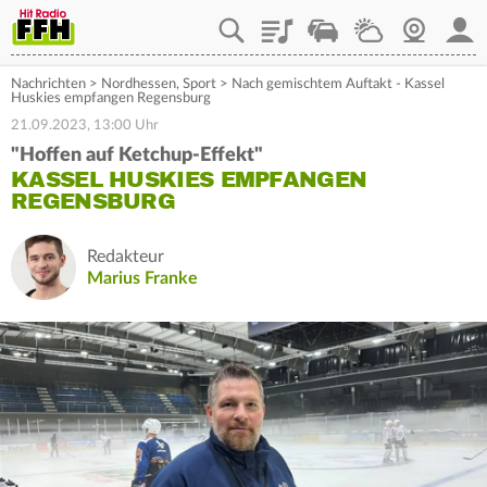
Playlist
Staupilot
Wetter
Webcam
Mein
Nachrichten
>
Nordhessen
,
Sport
>
Nach gemischtem Auftakt - Kassel
Huskies empfangen Regensburg
21.09.2023, 13:00 Uhr
"Hoffen auf Ketchup-Effekt"
KASSEL HUSKIES EMPFANGEN
REGENSBURG
Redakteur
Marius Franke