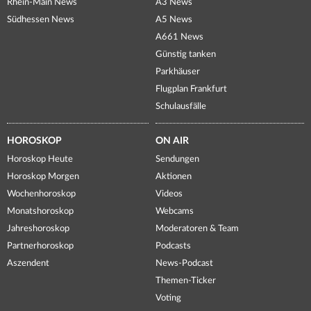
Rhein-Main News
A3 News
Südhessen News
A5 News
A661 News
Günstig tanken
Parkhäuser
Flugplan Frankfurt
Schulausfälle
HOROSKOP
ON AIR
Horoskop Heute
Sendungen
Horoskop Morgen
Aktionen
Wochenhoroskop
Videos
Monatshoroskop
Webcams
Jahreshoroskop
Moderatoren & Team
Partnerhoroskop
Podcasts
Aszendent
News-Podcast
Themen-Ticker
Voting