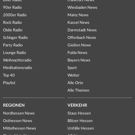
80er Radio
Frankfurt News
90er Radio
Wiesbaden News
2000er Radio
Mainz News
Rock Radio
Kassel News
Oldie Radio
Darmstadt News
Schlager Radio
Offenbach News
Party Radio
Gießen News
Lounge Radio
Fulda News
Weihnachtsradio
Bayern News
Meditationsradio
Sport
Top 40
Wetter
Playlist
Alle Orte
Alle Themen
REGIONEN
VERKEHR
Nordhessen News
Staus Hessen
Osthessen News
Blitzer Hessen
Mittelhessen News
Unfälle Hessen