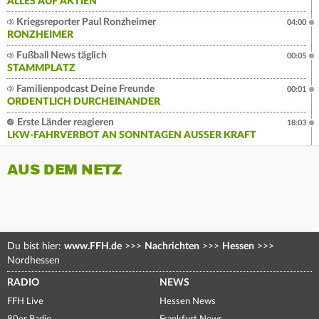
ALLES AUF AKTIEN
Kriegsreporter Paul Ronzheimer
04:00
RONZHEIMER
Fußball News täglich
00:05
STAMMPLATZ
Familienpodcast Deine Freunde
00:01
ORDENTLICH DURCHEINANDER
Erste Länder reagieren
18:03
LKW-FAHRVERBOT AN SONNTAGEN AUSSER KRAFT
AUS DEM NETZ
Du bist hier:
www.FFH.de
>>>
Nachrichten
>>>
Hessen
>>>
Nordhessen
RADIO
NEWS
FFH Live
Hessen News