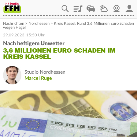
Playlist
Staupilot
Wetter
Webcam
Mein
Nachrichten
>
Nordhessen
>
Kreis Kassel: Rund 3,6 Millionen Euro Schaden
wegen Hagel
29.09.2023, 15:50 Uhr
Nach heftigem Unwetter
3,6 MILLIONEN EURO SCHADEN IM
KREIS KASSEL
Studio Nordhessen
Marcel Ruge