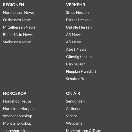
REGIONEN
VERKEHR
Nordhessen News
Staus Hessen
Osthessen News
Blitzer Hessen
Mittelhessen News
Unfälle Hessen
Rhein-Main News
A3 News
Südhessen News
A5 News
A661 News
Günstig tanken
Parkhäuser
Flugplan Frankfurt
Schulausfälle
HOROSKOP
ON AIR
Horoskop Heute
Sendungen
Horoskop Morgen
Aktionen
Wochenhoroskop
Videos
Monatshoroskop
Webcams
Jahreshoroskop
Moderatoren & Team