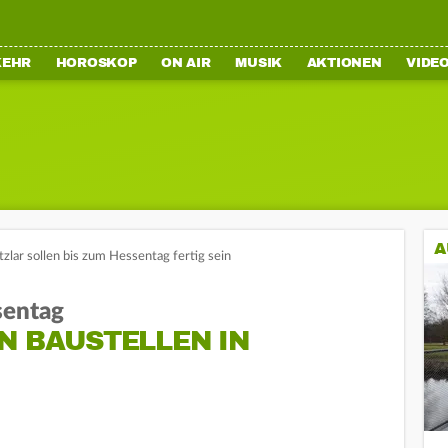
KEHR
HOROSKOP
ON AIR
MUSIK
AKTIONEN
VIDE
A
itzlar sollen bis zum Hessentag fertig sein
sentag
N BAUSTELLEN IN