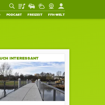
Playlist
Staupilot
Wetter
Webcam
Mein FFH
O
PODCAST
FREIZEIT
FFH-WELT
UCH INTERESSANT