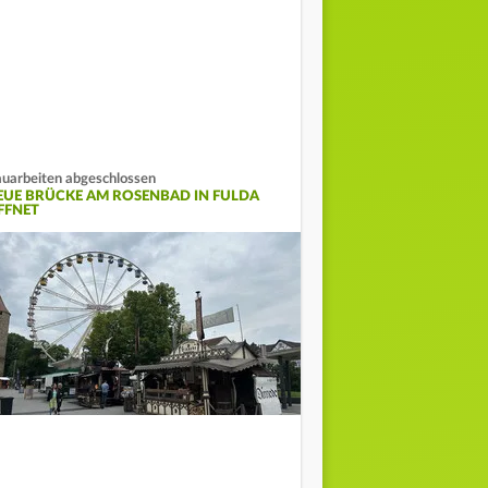
uarbeiten abgeschlossen
EUE BRÜCKE AM ROSENBAD IN FULDA
FFNET