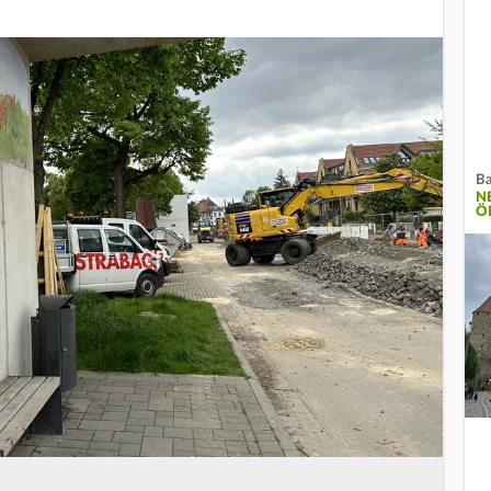
Ba
N
Ö