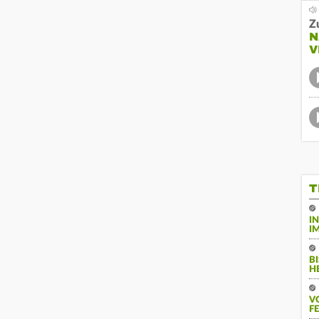
Z
N
V
T
I
I
B
H
V
F