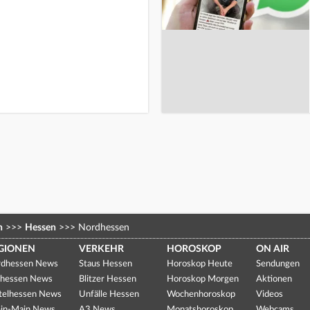
n
>>>
Hessen
>>>
Nordhessen
GIONEN
VERKEHR
HOROSKOP
ON AIR
dhessen News
Staus Hessen
Horoskop Heute
Sendungen
hessen News
Blitzer Hessen
Horoskop Morgen
Aktionen
telhessen News
Unfälle Hessen
Wochenhoroskop
Videos
in-Main News
A3 News
Monatshoroskop
Webcams