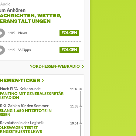
um Anhören
ACHRICHTEN, WETTER,
ERANSTALTUNGEN
FOLGEN
1:05
News
FOLGEN
1:15
V-Tipps
NORDHESSEN-WEBRADIO
HEMEN-TICKER
Nach FIFA-Krisenrunde
11:40
NFANTINO MIT GENERALSEKRETÄR
M STADION
RKI-Zahlen für den Sommer
11:33
ISLANG 1.650 HITZETOTE IN
ESSEN
Revolution in der Logistik
10:51
OLKSWAGEN TESTET
ERNGESTEUERTE LKWS