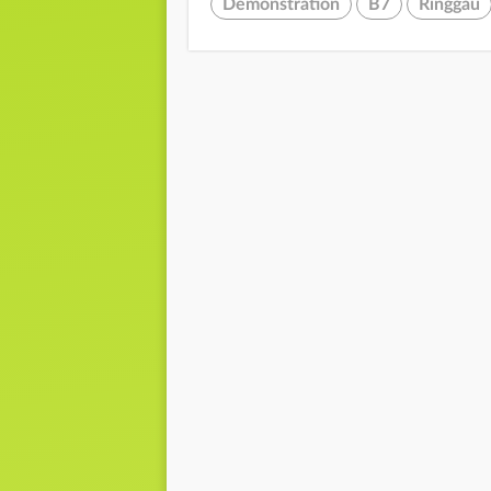
Demonstration
B7
Ringgau