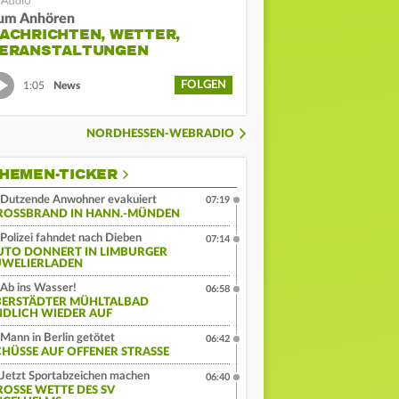
um Anhören
ACHRICHTEN, WETTER,
ERANSTALTUNGEN
FOLGEN
1:05
News
NORDHESSEN-WEBRADIO
HEMEN-TICKER
Dutzende Anwohner evakuiert
07:19
ROSSBRAND IN HANN.-MÜNDEN
Polizei fahndet nach Dieben
07:14
UTO DONNERT IN LIMBURGER
UWELIERLADEN
Ab ins Wasser!
06:58
BERSTÄDTER MÜHLTALBAD
NDLICH WIEDER AUF
Mann in Berlin getötet
06:42
CHÜSSE AUF OFFENER STRASSE
Jetzt Sportabzeichen machen
06:40
OSSE WETTE DES SV E