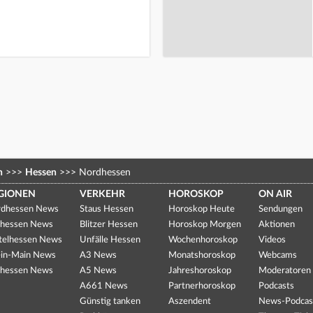
n
>>>
Hessen
>>>
Nordhessen
GIONEN
VERKEHR
HOROSKOP
ON AIR
dhessen News
Staus Hessen
Horoskop Heute
Sendungen
hessen News
Blitzer Hessen
Horoskop Morgen
Aktionen
telhessen News
Unfälle Hessen
Wochenhoroskop
Videos
in-Main News
A3 News
Monatshoroskop
Webcams
hessen News
A5 News
Jahreshoroskop
Moderatoren
A661 News
Partnerhoroskop
Podcasts
Günstig tanken
Aszendent
News-Podcas