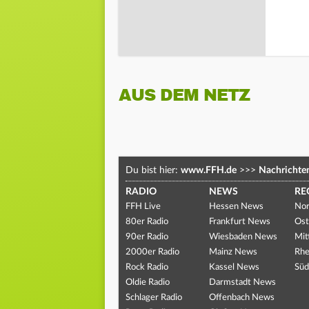
AUS DEM NETZ
Du bist hier:
www.FFH.de
>>>
Nachrichte
RADIO
NEWS
RE
FFH Live
Hessen News
Nor
80er Radio
Frankfurt News
Ost
90er Radio
Wiesbaden News
Mit
2000er Radio
Mainz News
Rhe
Rock Radio
Kassel News
Süd
Oldie Radio
Darmstadt News
Schlager Radio
Offenbach News