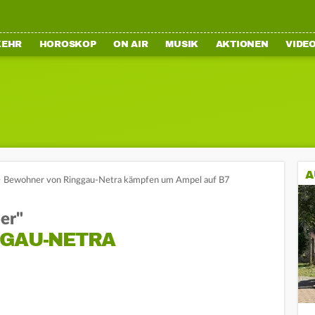
KEHR
HOROSKOP
ON AIR
MUSIK
AKTIONEN
VIDE
A
>
Bewohner von Ringgau-Netra kämpfen um Ampel auf B7
er"
GGAU-NETRA