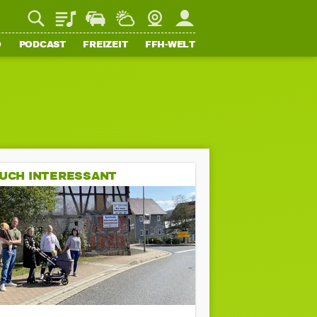
Playlist
Staupilot
Wetter
Webcam
Mein FFH
O
PODCAST
FREIZEIT
FFH-WELT
UCH INTERESSANT