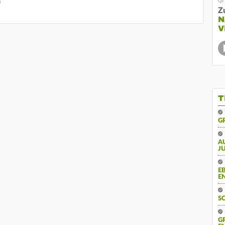
Z
N
V
T
G
A
J
E
E
S
GR