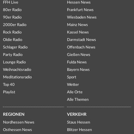
FFH Live
Hessen News
80er Radio
Frankfurt News
90er Radio
Wiesbaden News
2000er Radio
Mainz News
Rock Radio
Kassel News
Oldie Radio
Darmstadt News
Schlager Radio
Offenbach News
Party Radio
Gießen News
Lounge Radio
Fulda News
Weihnachtsradio
Bayern News
Meditationsradio
Sport
Top 40
Wetter
Playlist
Alle Orte
Alle Themen
REGIONEN
VERKEHR
Nordhessen News
Staus Hessen
Osthessen News
Blitzer Hessen