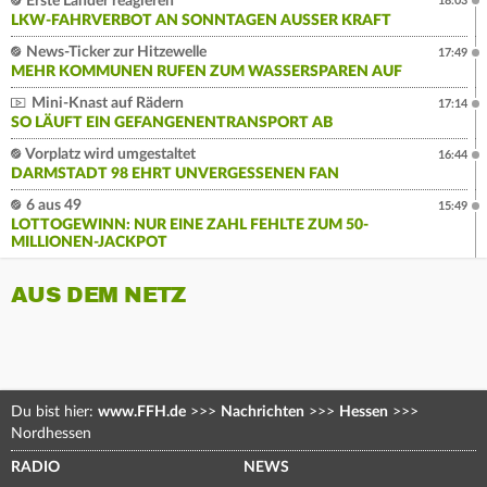
Erste Länder reagieren
18:03
LKW-FAHRVERBOT AN SONNTAGEN AUSSER KRAFT
News-Ticker zur Hitzewelle
17:49
MEHR KOMMUNEN RUFEN ZUM WASSERSPAREN AUF
Mini-Knast auf Rädern
17:14
SO LÄUFT EIN GEFANGENENTRANSPORT AB
Vorplatz wird umgestaltet
16:44
DARMSTADT 98 EHRT UNVERGESSENEN FAN
6 aus 49
15:49
LOTTOGEWINN: NUR EINE ZAHL FEHLTE ZUM 50-
MILLIONEN-JACKPOT
AUS DEM NETZ
Du bist hier:
www.FFH.de
>>>
Nachrichten
>>>
Hessen
>>>
Nordhessen
RADIO
NEWS