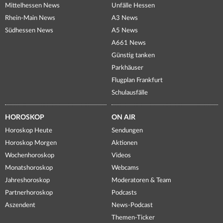
Mittelhessen News
Unfälle Hessen
Rhein-Main News
A3 News
Südhessen News
A5 News
A661 News
Günstig tanken
Parkhäuser
Flugplan Frankfurt
Schulausfälle
HOROSKOP
ON AIR
Horoskop Heute
Sendungen
Horoskop Morgen
Aktionen
Wochenhoroskop
Videos
Monatshoroskop
Webcams
Jahreshoroskop
Moderatoren & Team
Partnerhoroskop
Podcasts
Aszendent
News-Podcast
Themen-Ticker