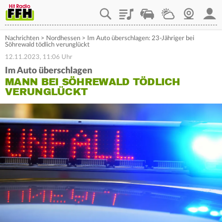
Playlist
Staupilot
Wetter
Webcam
Mein
Nachrichten
>
Nordhessen
>
Im Auto überschlagen: 23-Jähriger bei
Söhrewald tödlich verunglückt
12.11.2023, 11:06 Uhr
Im Auto überschlagen
MANN BEI SÖHREWALD TÖDLICH
VERUNGLÜCKT