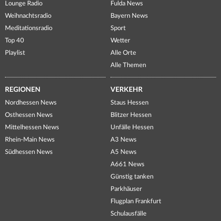
Lounge Radio
Fulda News
Weihnachtsradio
Bayern News
Meditationsradio
Sport
Top 40
Wetter
Playlist
Alle Orte
Alle Themen
REGIONEN
VERKEHR
Nordhessen News
Staus Hessen
Osthessen News
Blitzer Hessen
Mittelhessen News
Unfälle Hessen
Rhein-Main News
A3 News
Südhessen News
A5 News
A661 News
Günstig tanken
Parkhäuser
Flugplan Frankfurt
Schulausfälle