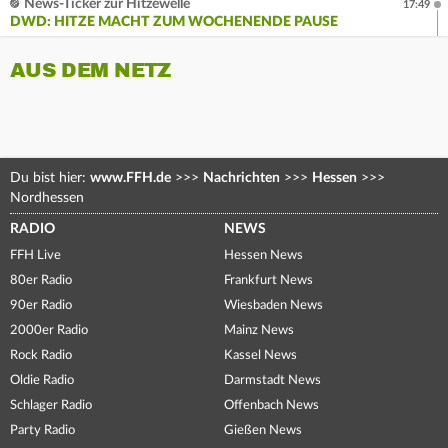
News-Ticker zur Hitzewelle
17:49
DWD: HITZE MACHT ZUM WOCHENENDE PAUSE
AUS DEM NETZ
Du bist hier:
www.FFH.de
>>>
Nachrichten
>>>
Hessen
>>>
Nordhessen
RADIO
NEWS
FFH Live
Hessen News
80er Radio
Frankfurt News
90er Radio
Wiesbaden News
2000er Radio
Mainz News
Rock Radio
Kassel News
Oldie Radio
Darmstadt News
Schlager Radio
Offenbach News
Party Radio
Gießen News