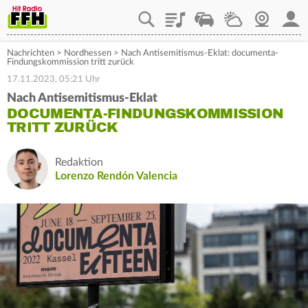
Playlist
Staupilot
Wetter
Webcam
Mein
Nachrichten
>
Nordhessen
>
Nach Antisemitismus-Eklat: documenta-
Findungskommission tritt zurück
17.11.2023, 05:21 Uhr
Nach Antisemitismus-Eklat
DOCUMENTA-FINDUNGSKOMMISSION
TRITT ZURÜCK
Redaktion
Lorenzo Rendón Valencia