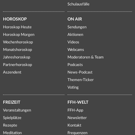
Schulausfälle
HOROSKOP
ON AIR
Horoskop Heute
Sendungen
Horoskop Morgen
Aktionen
Wochenhoroskop
Videos
Monatshoroskop
Webcams
Jahreshoroskop
Moderatoren & Team
Partnerhoroskop
Podcasts
Aszendent
News-Podcast
Themen-Ticker
Voting
FREIZEIT
FFH-WELT
Veranstaltungen
FFH-App
Spielplätze
Newsletter
Rezepte
Kontakt
Meditation
Frequenzen