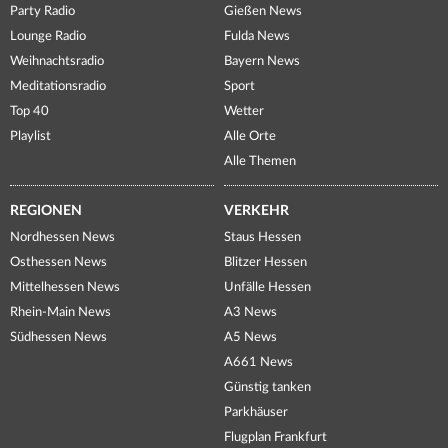
Party Radio
Gießen News
Lounge Radio
Fulda News
Weihnachtsradio
Bayern News
Meditationsradio
Sport
Top 40
Wetter
Playlist
Alle Orte
Alle Themen
REGIONEN
VERKEHR
Nordhessen News
Staus Hessen
Osthessen News
Blitzer Hessen
Mittelhessen News
Unfälle Hessen
Rhein-Main News
A3 News
Südhessen News
A5 News
A661 News
Günstig tanken
Parkhäuser
Flugplan Frankfurt