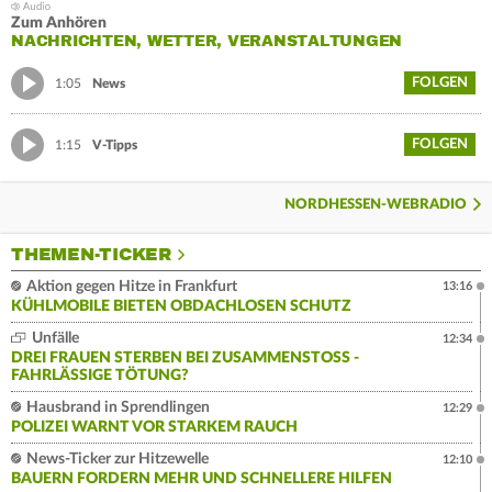
Zum Anhören
NACHRICHTEN, WETTER, VERANSTALTUNGEN
FOLGEN
1:05
News
FOLGEN
1:15
V-Tipps
NORDHESSEN-WEBRADIO
THEMEN-TICKER
Aktion gegen Hitze in Frankfurt
13:16
KÜHLMOBILE BIETEN OBDACHLOSEN SCHUTZ
Unfälle
12:34
DREI FRAUEN STERBEN BEI ZUSAMMENSTOSS - F
AHRLÄSSIGE TÖTUNG?
Hausbrand in Sprendlingen
12:29
POLIZEI WARNT VOR STARKEM RAUCH
News-Ticker zur Hitzewelle
12:10
BAUERN FORDERN MEHR UND SCHNELLERE HILFEN