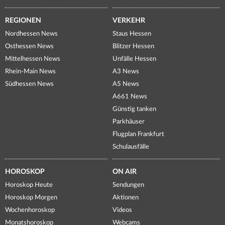
REGIONEN
VERKEHR
Nordhessen News
Staus Hessen
Osthessen News
Blitzer Hessen
Mittelhessen News
Unfälle Hessen
Rhein-Main News
A3 News
Südhessen News
A5 News
A661 News
Günstig tanken
Parkhäuser
Flugplan Frankfurt
Schulausfälle
HOROSKOP
ON AIR
Horoskop Heute
Sendungen
Horoskop Morgen
Aktionen
Wochenhoroskop
Videos
Monatshoroskop
Webcams