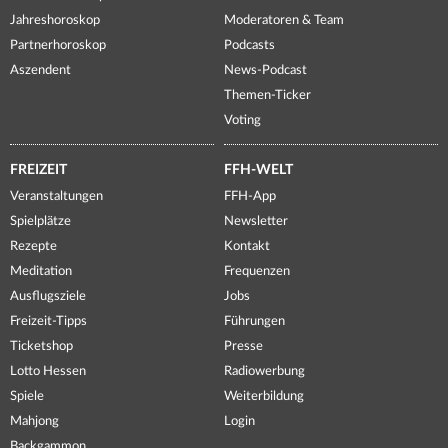
Jahreshoroskop
Moderatoren & Team
Partnerhoroskop
Podcasts
Aszendent
News-Podcast
Themen-Ticker
Voting
FREIZEIT
FFH-WELT
Veranstaltungen
FFH-App
Spielplätze
Newsletter
Rezepte
Kontakt
Meditation
Frequenzen
Ausflugsziele
Jobs
Freizeit-Tipps
Führungen
Ticketshop
Presse
Lotto Hessen
Radiowerbung
Spiele
Weiterbildung
Mahjong
Login
Backgammon