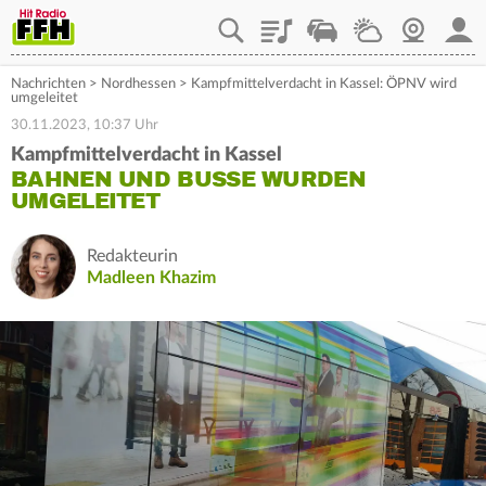
Playlist
Staupilot
Wetter
Webcam
Mein
Nachrichten
>
Nordhessen
>
Kampfmittelverdacht in Kassel: ÖPNV wird
umgeleitet
30.11.2023, 10:37 Uhr
Kampfmittelverdacht in Kassel
BAHNEN UND BUSSE WURDEN
UMGELEITET
Redakteurin
Madleen Khazim