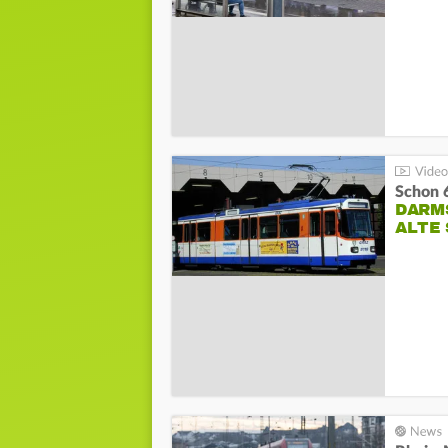
Schon 
DARM
ALTE