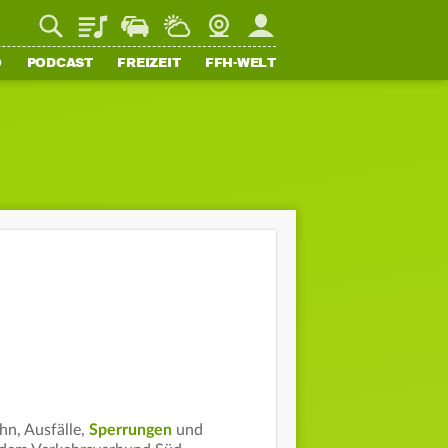
Playlist
Staupilot
Wetter
Webcam
Mein FFH
O
PODCAST
FREIZEIT
FFH-WELT
hn, Ausfälle,
Sperrungen
und