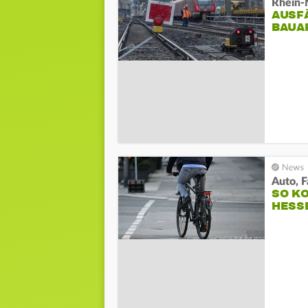
Rhein-
AUSF
BAUAR
Auto, 
SO K
HESS