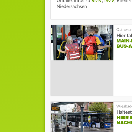
Unfälle. Infos zu
RMV
,
NVV
, Rhein
Niedersachsen
Hier fa
MAIN-
BUS-
Haltes
HIER
NACH