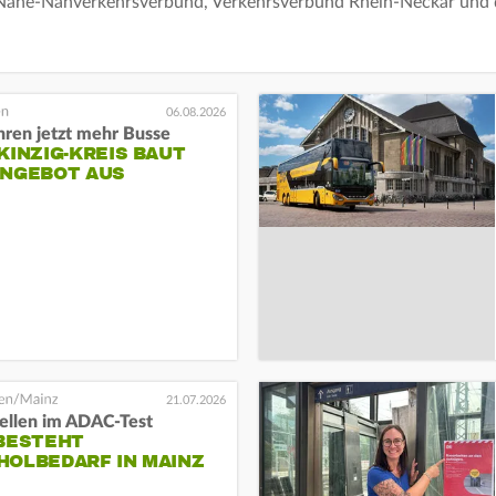
-Nahe-Nahverkehrsverbund, Verkehrsverbund Rhein-Neckar und
06.08.2026
hren jetzt mehr Busse
KINZIG-KREIS BAUT
ANGEBOT AUS
21.07.2026
tellen im ADAC-Test
 BESTEHT
HOLBEDARF IN MAINZ