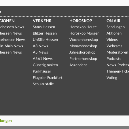
n
GIONEN
VERKEHR
HOROSKOP
ON AIR
dhessen News
Staus Hessen
Horoskop Heute
Sendungen
hessen News
Blitzer Hessen
Horoskop Morgen
Aktionen
telhessen News
Unfälle Hessen
Wochenhoroskop
Videos
in-Main News
A3 News
Monatshoroskop
Webcams
hessen News
A5 News
Jahreshoroskop
Moderatoren
A661 News
Partnerhoroskop
Podcasts
Günstig tanken
Aszendent
News-Podcas
Parkhäuser
Themen-Tick
Flugplan Frankfurt
Voting
Schulausfälle
llungen