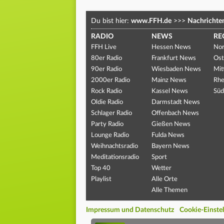
Du bist hier:
www.FFH.de
>>>
Nachrichte
RADIO
NEWS
RE
FFH Live
Hessen News
Nor
80er Radio
Frankfurt News
Ost
90er Radio
Wiesbaden News
Mit
2000er Radio
Mainz News
Rhe
Rock Radio
Kassel News
Süd
Oldie Radio
Darmstadt News
Schlager Radio
Offenbach News
Party Radio
Gießen News
Lounge Radio
Fulda News
Weihnachtsradio
Bayern News
Meditationsradio
Sport
Top 40
Wetter
Playlist
Alle Orte
Alle Themen
Impressum und Datenschutz
Cookie-Einste