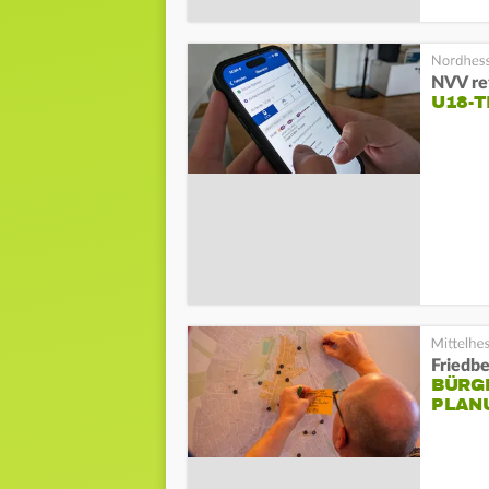
NVV ref
U18-T
Friedbe
BÜRG
PLAN