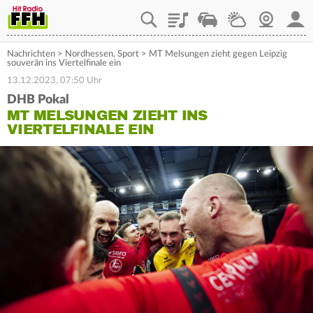
Playlist
Staupilot
Wetter
Webcam
Mein
Nachrichten
>
Nordhessen
,
Sport
>
MT Melsungen zieht gegen Leipzig
souverän ins Viertelfinale ein
13.12.2023, 07:50 Uhr
DHB Pokal
MT MELSUNGEN ZIEHT INS
VIERTELFINALE EIN