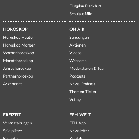
Flugplan Frankfurt
Schulausfälle
HOROSKOP
ON AIR
Horoskop Heute
Sendungen
Horoskop Morgen
Aktionen
Wochenhoroskop
Videos
Monatshoroskop
Webcams
Jahreshoroskop
Moderatoren & Team
Partnerhoroskop
Podcasts
Aszendent
News-Podcast
Themen-Ticker
Voting
FREIZEIT
FFH-WELT
Veranstaltungen
FFH-App
Spielplätze
Newsletter
Rezepte
Kontakt