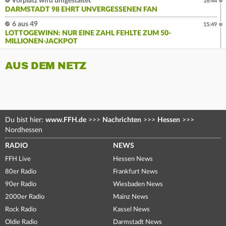
Vorplatz wird umgestaltet
16:44
DARMSTADT 98 EHRT UNVERGESSENEN FAN
6 aus 49
15:49
LOTTOGEWINN: NUR EINE ZAHL FEHLTE ZUM 50-
MILLIONEN-JACKPOT
AUS DEM NETZ
Du bist hier:
www.FFH.de
>>>
Nachrichten
>>>
Hessen
>>>
Nordhessen
RADIO
NEWS
FFH Live
Hessen News
80er Radio
Frankfurt News
90er Radio
Wiesbaden News
2000er Radio
Mainz News
Rock Radio
Kassel News
Oldie Radio
Darmstadt News