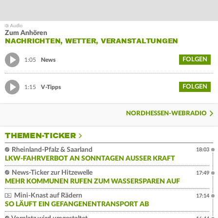
Zum Anhören
NACHRICHTEN, WETTER, VERANSTALTUNGEN
FOLGEN
1:05
News
FOLGEN
1:15
V-Tipps
NORDHESSEN-WEBRADIO
THEMEN-TICKER
Rheinland-Pfalz & Saarland
18:03
LKW-FAHRVERBOT AN SONNTAGEN AUSSER KRAFT
News-Ticker zur Hitzewelle
17:49
MEHR KOMMUNEN RUFEN ZUM WASSERSPAREN AUF
Mini-Knast auf Rädern
17:14
SO LÄUFT EIN GEFANGENENTRANSPORT AB