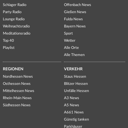
Schlager Radio
Offenbach News
Party Radio
Gießen News
Lounge Radio
Fulda News
Weihnachtsradio
Bayern News
Meditationsradio
Sport
Top 40
Wetter
Playlist
Alle Orte
Alle Themen
REGIONEN
VERKEHR
Nordhessen News
Staus Hessen
Osthessen News
Blitzer Hessen
Mittelhessen News
Unfälle Hessen
Rhein-Main News
A3 News
Südhessen News
A5 News
A661 News
Günstig tanken
Parkhäuser