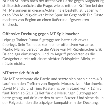
Nur 48 Stunden nach der intensiven Partie gegen Magdeburg
stellte sich zunächst die Frage, wie es mit den Kräften bei der
MT Melsungen in diesem Achtelfinale bestellt ist. Sagen wir
es so: Von Müdigkeit war keine Spur. Im Gegenteil: Die Gäste
machten von Beginn an einen äußerst aufgeweckten
Eindruck.
Offensive Deckung gegen MT-Spielmacher
Leipzigs Trainer Runar Sigtryggsson hatte sich etwas
überlegt. Sein Team deckte in einer offensiven Variante.
Marko Mamic versuchte die Wege von MT-Spielmacher Erik
Balenciaga einzuengen. Und im Angriff probierten es die
Gastgeber direkt mit einem siebten Feldspieler. Allein, es
nützte nichts.
MT setzt sich früh ab
Die MT bestimmte die Partie und setzte sich nach einem 4:0-
Lauf nach den Treffern von Rogerio Moraes, Ivan Martinovic,
David Mandic und Timo Kastening beim Stand von 7:12 mit
fünf Toren ab (21.). Es lief für die Melsunger. Sigtryggsson
hatte genug und drückte den Auszeit-Buzzer. Und siehe da. In
der Folge standen die Leipziger kompakter in der Deckung,